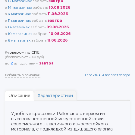
в
13
магазинах
забрать
завтра
в
14
магазинах
забрать
10.08.2026
в
4
магазинах
забрать
11.08.2026
в
11
магазинах
забрать
завтра
в
1
магазинах
забрать
09.08.2026
в
10
магазинах
забрать
10.08.2026
в
6
магазинах
забрать
11.08.2026
Курьером по СПб:
(бесплатно от 2500 руб)
до
2
шт. доставим
завтра
Добавить в закладки
Гарантия и возврат товара
Описание
Характеристики
Удобные кроссовки Palloncino с верхом из
высококачественной искусственной кожи -
современного, пластичного износостойкого
материала, с подкладкой из дышащего хлопка.