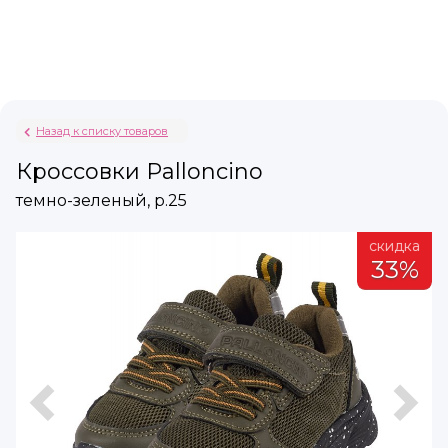
Назад к списку товаров
Кроссовки Palloncino
темно-зеленый, р.25
а
скидка
%
33%