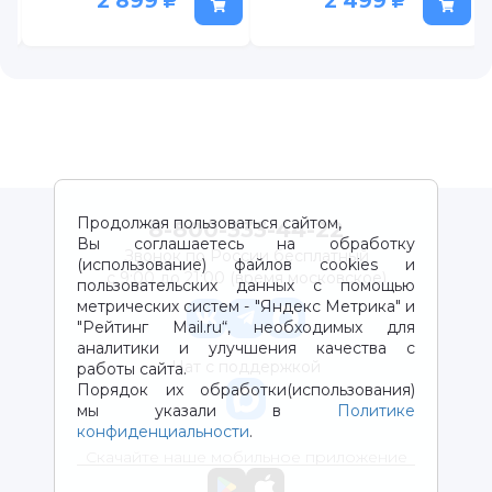
2 899
2 499
Продолжая пользоваться сайтом,
8-800-333-44-22
Вы соглашаетесь на обработку
Звонок по России бесплатный
(использование) файлов cookies и
с 9:00 до 21:00 (время московское)
пользовательских данных с помощью
метрических систем - "Яндекс Метрика" и
"Рейтинг Mail.ru“, необходимых для
аналитики и улучшения качества с
Чат с поддержкой
работы сайта.
Порядок их обработки(использования)
мы указали в
Политике
конфиденциальности
.
Скачайте наше мобильное приложение