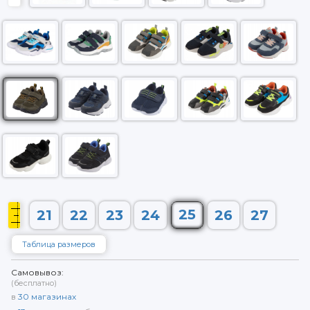
25
21
22
23
24
26
27
Таблица размеров
Самовывоз:
(бесплатно)
в
30
магазинах