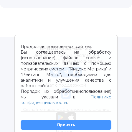
Продолжая пользоваться сайтом,
8-800-333-44-22
Вы соглашаетесь на обработку
Звонок по России бесплатный
(использование) файлов cookies и
с 9:00 до 21:00 (время московское)
пользовательских данных с помощью
метрических систем - "Яндекс Метрика" и
"Рейтинг Mail.ru“, необходимых для
аналитики и улучшения качества с
Чат с поддержкой
работы сайта.
Порядок их обработки(использования)
мы указали в
Политике
конфиденциальности
.
Скачайте наше мобильное приложение
Принять
Магазины