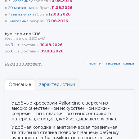
в
19
магазинах
забрать
10.08.2026
в
20
магазинах
забрать
11.08.2026
в
7
магазинах
забрать
12.08.2026
в
1
магазине
забрать
13.08.2026
Курьером по СПб:
(бесплатно от 2500 руб)
до
3
шт. доставим
10.08.2026
до
6
шт. доставим
09.08.2026
Добавить в закладки
Гарантия и возврат товара
Описание
Характеристики
Удобные кроссовки Palloncino с верхом из
высококачественной искусственной кожи -
современного, пластичного износостойкого
материала, с подкладкой из дышащего хлопка.
Удобная колодка и анатомическая правильная
текстильная стелька позволит Вашему ребенку
чувствовать себя комфортно на протяжении