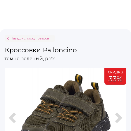
Назад к списку товаров
Кроссовки Palloncino
темно-зеленый, р.22
а
скидка
%
33%