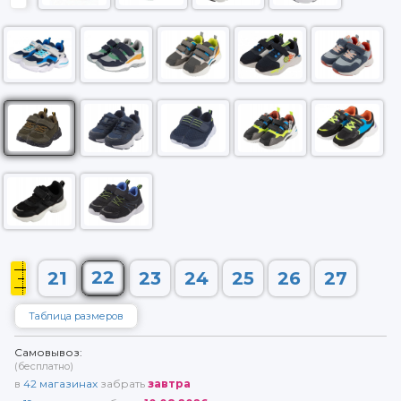
22
21
23
24
25
26
27
Таблица размеров
Самовывоз:
(бесплатно)
в
42
магазинах
забрать
завтра