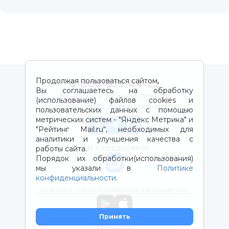
Продолжая пользоваться сайтом,
8-800-333-44-22
Вы соглашаетесь на обработку
Звонок по России бесплатный
(использование) файлов cookies и
с 9:00 до 21:00 (время московское)
пользовательских данных с помощью
метрических систем - "Яндекс Метрика" и
"Рейтинг Mail.ru“, необходимых для
аналитики и улучшения качества с
Чат с поддержкой
работы сайта.
Порядок их обработки(использования)
мы указали в
Политике
конфиденциальности
.
Скачайте наше мобильное приложение
Принять
Магазины