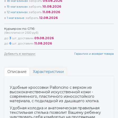
в
18
магазинах
забрать
09.08.2026
в
19
магазинах
забрать
10.08.2026
в
12
магазинах
забрать
11.08.2026
в
1
магазине
забрать
12.08.2026
Курьером по СПб:
(бесплатно от 2500 руб)
до
3
шт. доставим
09.08.2026
до
6
шт. доставим
11.08.2026
Добавить в закладки
Гарантия и возврат товара
Описание
Характеристики
Удобные кроссовки Palloncino с верхом из
высококачественной искусственной кожи -
современного, пластичного износостойкого
материала, с подкладкой из дышащего хлопка.
Удобная колодка и анатомическая правильная
текстильная стелька позволит Вашему ребенку
чувствовать себя комфортно на протяжении