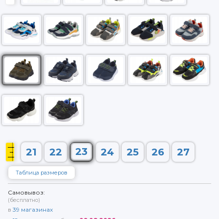
23
21
22
24
25
26
27
Таблица размеров
Самовывоз:
(бесплатно)
в
39
магазинах