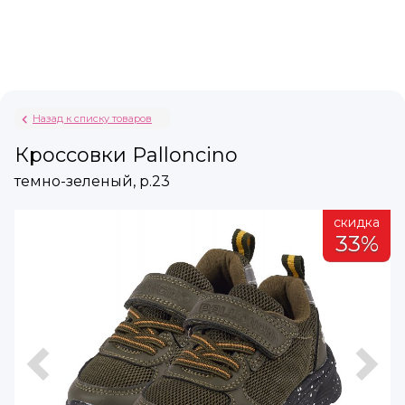
Назад к списку товаров
Кроссовки Palloncino
темно-зеленый, р.23
а
скидка
%
33%