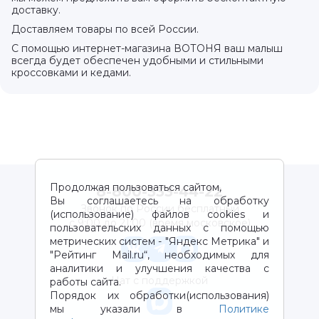
доставку.
Доставляем товары по всей России.
С помощью интернет-магазина ВОТОНЯ ваш малыш
всегда будет обеспечен удобными и стильными
кроссовками и кедами.
Продолжая пользоваться сайтом,
8-800-333-44-22
Вы соглашаетесь на обработку
Звонок по России бесплатный
(использование) файлов cookies и
с 9:00 до 21:00 (время московское)
пользовательских данных с помощью
метрических систем - "Яндекс Метрика" и
"Рейтинг Mail.ru“, необходимых для
аналитики и улучшения качества с
Чат с поддержкой
работы сайта.
Порядок их обработки(использования)
мы указали в
Политике