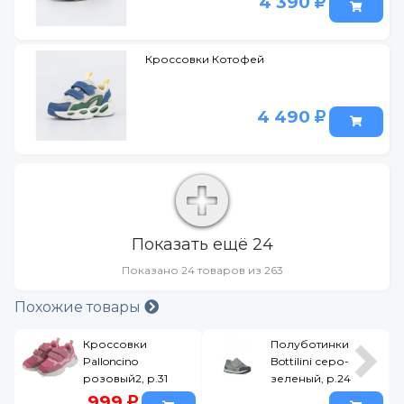
4 390
Кроссовки Котофей
4 490
Показать ещё 24
Показано 24 товаров из 263
Похожие товары
Кроссовки
Полуботинки
Palloncino
Bottilini серо-
розовый2, р.31
зеленый, р.24
999