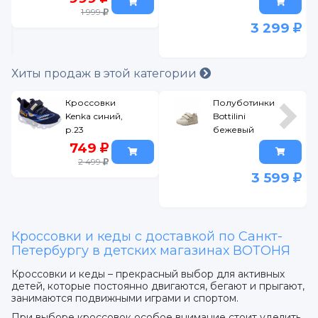
1 999
3 299
9
Хиты продаж в этой категории
Кроссовки
Полуботинки
Kenka синий,
Bottilini
р.23
бежевый
фламинго,
749
р.26
2 499
3 599
Кроссовки и кеды с доставкой по Санкт-
Петербургу в детских магазинах ВОТОНЯ
Кроссовки и кеды – прекрасный выбор для активных
детей, которые постоянно двигаются, бегают и прыгают,
занимаются подвижными играми и спортом.
При выборе кроссовок особое внимание стоит уделить