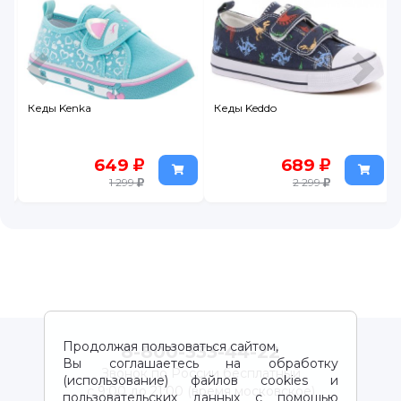
Кеды Kenka
Кеды Keddo
649
689
1 299
2 299
Продолжая пользоваться сайтом,
8-800-333-44-22
Вы соглашаетесь на обработку
Звонок по России бесплатный
(использование) файлов cookies и
с 9:00 до 21:00 (время московское)
пользовательских данных с помощью