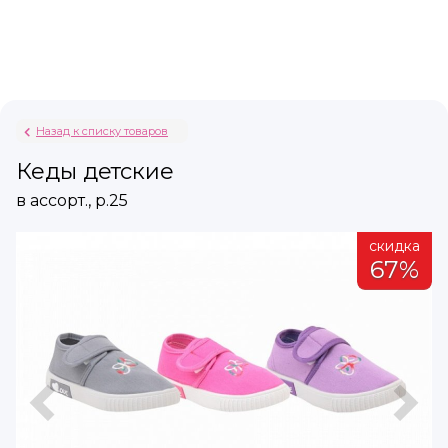
Назад к списку товаров
Кеды детские
в ассорт., р.25
а
скидка
%
67%