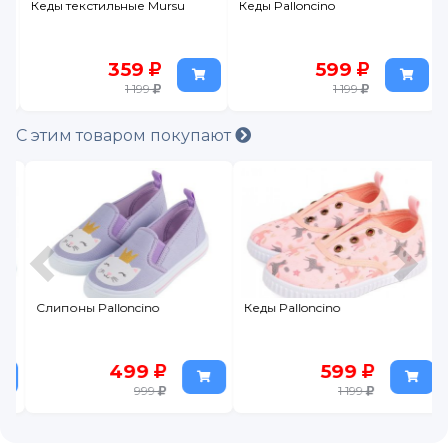
Кеды текстильные Mursu
Кеды Palloncino
359
599
1 199
1 199
С этим товаром покупают
Слипоны Palloncino
Кеды Palloncino
499
599
999
1 199