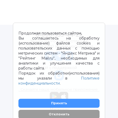
Продолжая пользоваться сайтом,
8-800-333-44-22
Вы соглашаетесь на обработку
Звонок по России бесплатный
(использование) файлов cookies и
с 9:00 до 21:00 (время московское)
пользовательских данных с помощью
метрических систем - "Яндекс Метрика" и
"Рейтинг Mail.ru“, необходимых для
аналитики и улучшения качества с
Чат с поддержкой
работы сайта.
Порядок их обработки(использования)
мы указали в
Политике
конфиденциальности
.
Скачайте наше мобильное приложение
Принять
Магазины
Отклонить