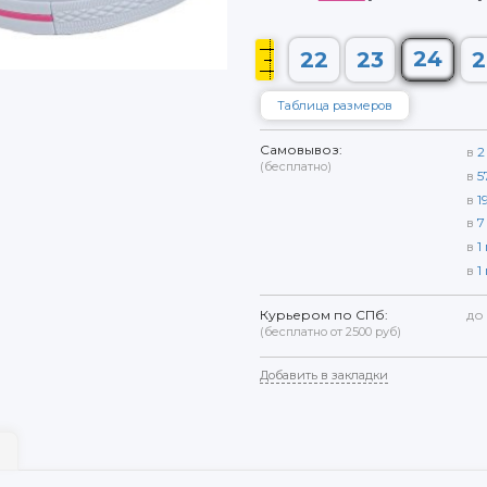
24
22
23
2
Таблица размеров
Самовывоз:
в
2
(бесплатно)
в
5
в
1
в
7
в
1
в
1
Курьером по СПб:
до
(бесплатно от 2500 руб)
Добавить в закладки