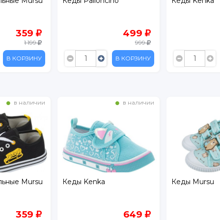
Кеды Palloncino
Кеды Kenka
499
649
999
1 299
В КОРЗИНУ
В КОРЗИНУ
в наличии
в наличии
льные Mursu
Кеды Kenka
Кеды Mursu
359
649