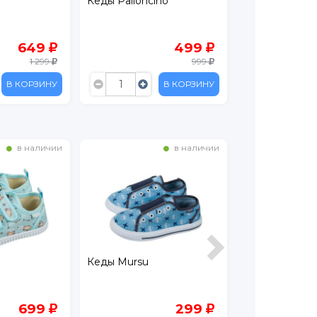
Кеды Palloncino
Кеды Mursu
499
377
999
1 259
В КОРЗИНУ
В КОРЗИНУ
в наличии
в наличии
Кеды Mursu
Кеды детские
699
299