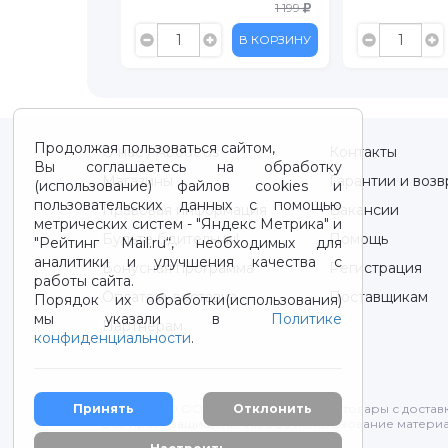
999
1 199
В КОРЗИНУ
В КОРЗИНУ
Продолжая пользоваться сайтом,
О нас / About us
Контакты
Вы соглашаетесь на обработку
Магазины
Гарантии и возв
(использование) файлов cookies и
пользовательских данных с помощью
Правовая информация
Вакансии
метрических систем - "Яндекс Метрика" и
Будьте бдительны!
Помощь
"Рейтинг Mail.ru“, необходимых для
аналитики и улучшения качества с
Бонусная программа
Регистрация
работы сайта.
Оплата и доставка
Поставщикам
Порядок их обработки(использования)
мы указали в
Политике
Партнерам
конфиденциальности
.
2012-2026 © ООО "ВОТОНЯ". Детские товары с достав
Принять
Отклонить
Все права защищены. Любое использование материа
Политика конфиденциальности