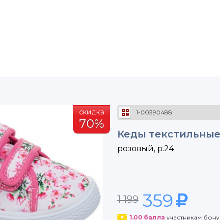
скидка
1-00390488
70%
Кеды текстильные
розовый, р.24
359
1 199
1.00
балла
участникам бон