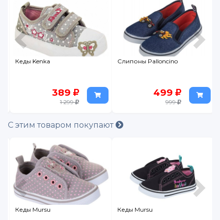
Кеды Kenka
Слипоны Palloncino
389
499
1 299
999
С этим товаром покупают
Кеды Mursu
Кеды Mursu