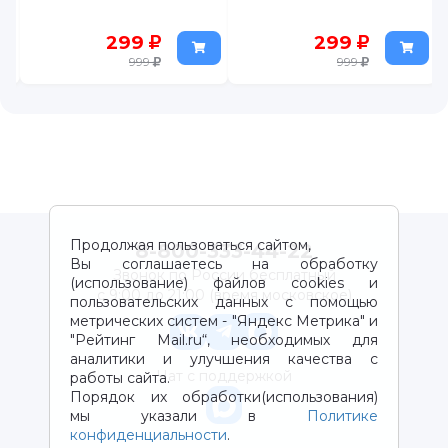
299
299
999
999
Продолжая пользоваться сайтом,
8-800-333-44-22
Вы соглашаетесь на обработку
Звонок по России бесплатный
(использование) файлов cookies и
с 9:00 до 21:00 (время московское)
пользовательских данных с помощью
метрических систем - "Яндекс Метрика" и
"Рейтинг Mail.ru“, необходимых для
аналитики и улучшения качества с
Чат с поддержкой
работы сайта.
Порядок их обработки(использования)
мы указали в
Политике
конфиденциальности
.