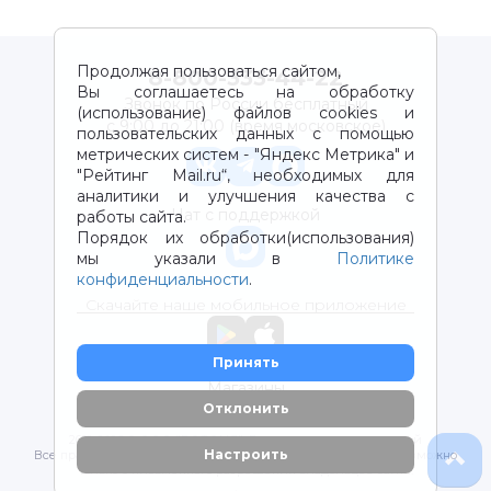
Продолжая пользоваться сайтом,
8-800-333-44-22
Вы соглашаетесь на обработку
Звонок по России бесплатный
(использование) файлов cookies и
с 9:00 до 21:00 (время московское)
пользовательских данных с помощью
метрических систем - "Яндекс Метрика" и
"Рейтинг Mail.ru“, необходимых для
аналитики и улучшения качества с
Чат с поддержкой
работы сайта.
Порядок их обработки(использования)
мы указали в
Политике
конфиденциальности
.
Скачайте наше мобильное приложение
Принять
Магазины
Отклонить
2012-2026 © ООО "ВОТОНЯ". Детские товары с доставкой
Настроить
Все права защищены. Любое использование материалов возможно
только с письменного разрешения владельцев сайта.