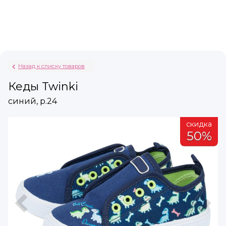
Назад к списку товаров
Кеды Twinki
синий, р.24
а
скидка
%
50%