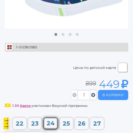
1-00380585
Цена по детской карте
449
899
В КОРЗИНУ
1.30
балла
участникам бонусной программы
24
22
23
25
26
27