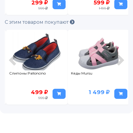
299
599
999
1 199
С этим товаром покупают
Слипоны Palloncino
Кеды Mursu
499
1 499
999