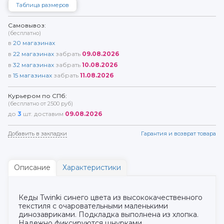
Таблица размеров
Самовывоз:
(бесплатно)
в
20
магазинах
в
22
магазинах
забрать
09.08.2026
в
32
магазинах
забрать
10.08.2026
в
15
магазинах
забрать
11.08.2026
Курьером по СПб:
(бесплатно от 2500 руб)
до
3
шт. доставим
09.08.2026
Добавить в закладки
Гарантия и возврат товара
Описание
Характеристики
Кеды Twinki синего цвета из высококачественного
текстиля с очаровательными маленькими
динозавриками. Подкладка выполнена из хлопка.
Надежно фиксируются шнурками.