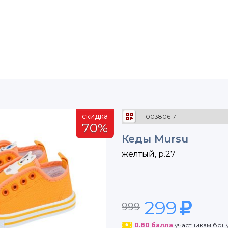
скидка
1-00380617
70%
Кеды Mursu
желтый, р.27
299
999
0.80
балла
участникам бон