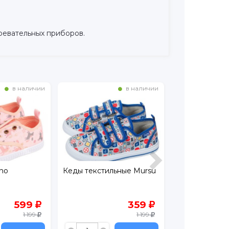
ревательных приборов.
в наличии
в наличии
Кеды текстильные Mursu
Кеды текстильные Mursu
359
359
1 199
1 199