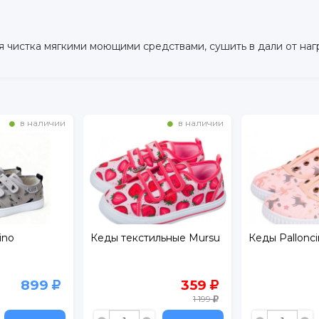
я чистка мягкими моющими средствами, сушить в дали от наг
в наличии
в наличии
Кеды текстильные Mursu
Кеды Palloncino
359
599
1 199
1 199