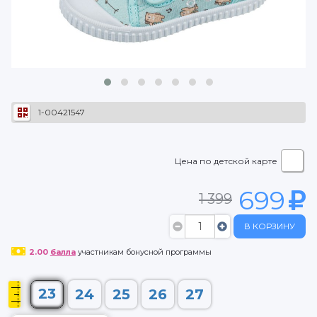
1-00421547
Цена по детской карте
699
1 399
В КОРЗИНУ
2.00
балла
участникам бонусной программы
23
24
25
26
27