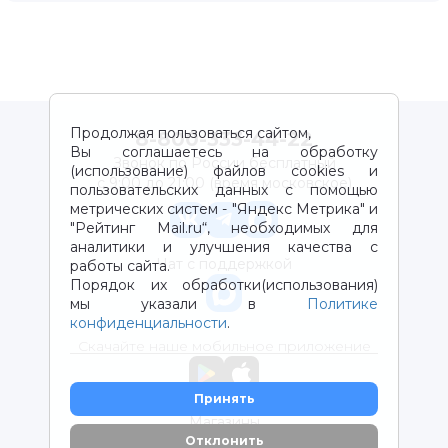
Продолжая пользоваться сайтом,
8-800-333-44-22
Вы соглашаетесь на обработку
Звонок по России бесплатный
(использование) файлов cookies и
с 9:00 до 21:00 (время московское)
пользовательских данных с помощью
метрических систем - "Яндекс Метрика" и
"Рейтинг Mail.ru“, необходимых для
аналитики и улучшения качества с
Чат с поддержкой
работы сайта.
Порядок их обработки(использования)
мы указали в
Политике
конфиденциальности
.
Скачайте наше мобильное приложение
Принять
Магазины
Отклонить