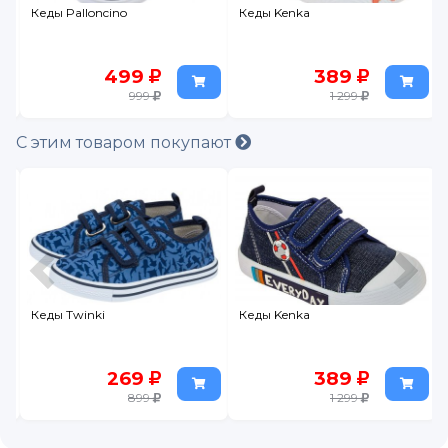
Кеды Palloncino
Кеды Kenka
499
389
999
1 299
С этим товаром покупают
Кеды Twinki
Кеды Kenka
269
389
899
1 299