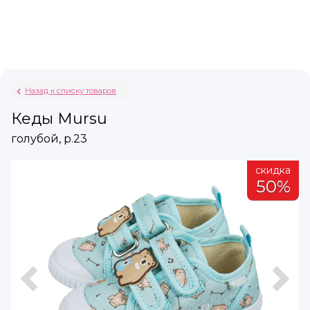
Назад к списку товаров
Кеды Mursu
голубой, р.23
а
скидка
%
50%