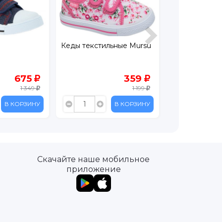
тильные Mursu
Кеды детские
Кеды Kenk
359
199
1 199
699
В КОРЗИНУ
В КОРЗИНУ
Скачайте наше мобильное
приложение