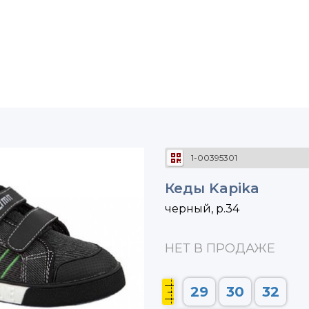
1-00395301
Кеды Kapika
черный, р.34
НЕТ В ПРОДАЖЕ
29
30
32