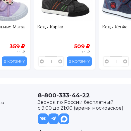
ka
Кеды Kenka
Кеды текс
509
675
1 699
1 349
В КОРЗИНУ
В КОРЗИНУ
8-800-333-44-22
Звонок по России бесплатный
рат
с 9:00 до 21:00 (время московское)