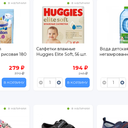
в наличии
в наличии
ажные
Вода детская Gipopo
Компот Фрут
 Soft, 56 шт.
негазированная 2,5 л ПЭТ
Вишня малин
194
109
245
119
В КОРЗИНУ
В КОРЗИНУ
в наличии
в наличии