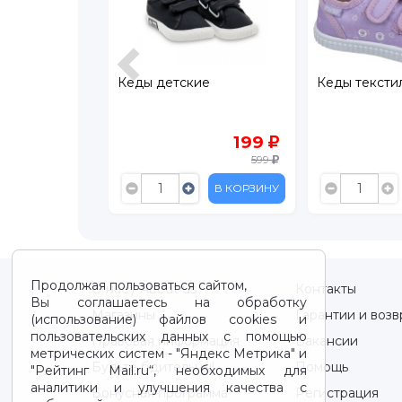
ские
Кеды текстильные Mursu
Кеды Kapi
199
359
599
1 199
В КОРЗИНУ
В КОРЗИНУ
Продолжая пользоваться сайтом,
О нас / About us
Контакты
Вы соглашаетесь на обработку
Магазины
Гарантии и возв
(использование) файлов cookies и
пользовательских данных с помощью
Правовая информация
Вакансии
метрических систем - "Яндекс Метрика" и
Будьте бдительны!
Помощь
"Рейтинг Mail.ru“, необходимых для
аналитики и улучшения качества с
Бонусная программа
Регистрация