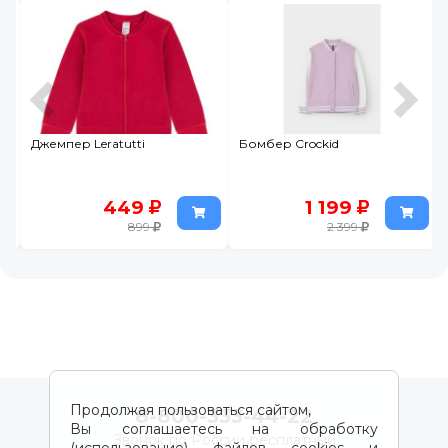
Джемпер Leratutti
Бомбер Crockid
449
1 199
899
2 399
Продолжая пользоваться сайтом,
8-800-333-44-22
Вы соглашаетесь на обработку
Звонок по России бесплатный