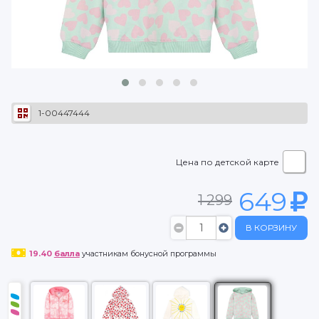
1-00447444
Цена по детской карте
649
1 299
В КОРЗИНУ
19.40
балла
участникам бонусной программы