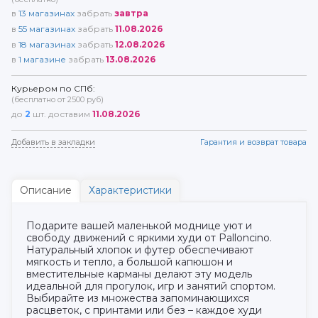
в
13
магазинах
забрать
завтра
в
55
магазинах
забрать
11.08.2026
в
18
магазинах
забрать
12.08.2026
в
1
магазине
забрать
13.08.2026
Курьером по СПб:
(бесплатно от 2500 руб)
до
2
шт. доставим
11.08.2026
Добавить в закладки
Гарантия и возврат товара
Описание
Характеристики
Подарите вашей маленькой моднице уют и
свободу движений с яркими худи от Palloncino.
Натуральный хлопок и футер обеспечивают
мягкость и тепло, а большой капюшон и
вместительные карманы делают эту модель
идеальной для прогулок, игр и занятий спортом.
Выбирайте из множества запоминающихся
расцветок, с принтами или без – каждое худи