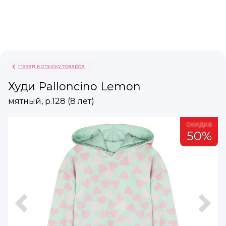
Назад к списку товаров
Худи Palloncino Lemon
мятный, р.128 (8 лет)
а
скидка
%
50%