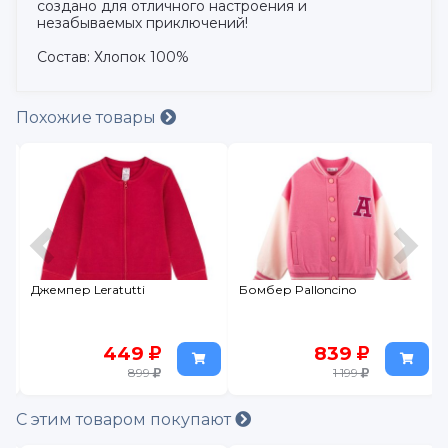
создано для отличного настроения и
незабываемых приключений!
Состав: Хлопок 100%
Похожие товары
n
Джемпер Leratutti
Бомбер Palloncino
449
839
899
1 199
С этим товаром покупают