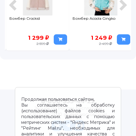
Бомбер Crockid
Бомбер Acoola Gingko
1 299
1 249
2 599
2 499
Продолжая пользоваться сайтом,
8-800-333-44-22
Вы соглашаетесь на обработку
Звонок по России бесплатный
(использование) файлов cookies и
с 9:00 до 21:00 (время московское)
пользовательских данных с помощью
метрических систем - "Яндекс Метрика" и
"Рейтинг Mail.ru“, необходимых для
аналитики и улучшения качества с