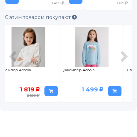
1 499
1 199
С этим товаром покупают
Джемпер Acoola
Свитшот Crockid
1 499
1 049
1 499