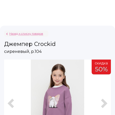
Назад к списку товаров
Джемпер Crockid
сиреневый, р.104
а
скидка
%
50%