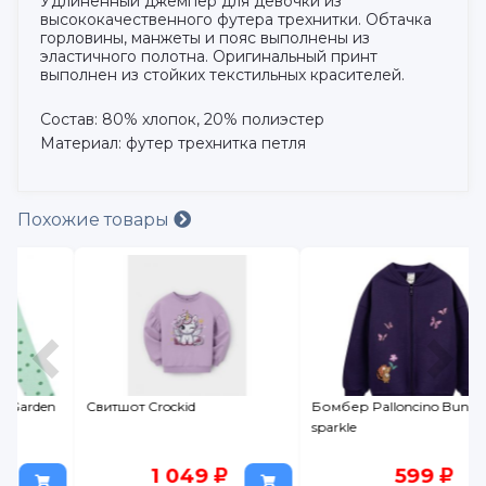
Удлиненный джемпер для девочки из
высококачественного футера трехнитки. Обтачка
горловины, манжеты и пояс выполнены из
эластичного полотна. Оригинальный принт
выполнен из стойких текстильных красителей.
Состав: 80% хлопок, 20% полиэстер
Материал: футер трехнитка петля
Похожие товары
n
Свитшот Crockid
Бомбер Palloncino Bunny's
sparkle
1 049
599