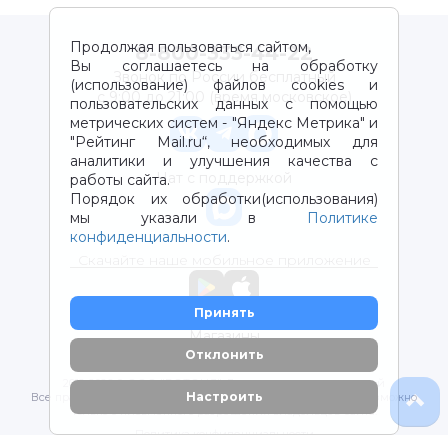
Продолжая пользоваться сайтом,
8-800-333-44-22
Вы соглашаетесь на обработку
Звонок по России бесплатный
(использование) файлов cookies и
с 9:00 до 21:00 (время московское)
пользовательских данных с помощью
метрических систем - "Яндекс Метрика" и
"Рейтинг Mail.ru“, необходимых для
аналитики и улучшения качества с
Чат с поддержкой
работы сайта.
Порядок их обработки(использования)
мы указали в
Политике
конфиденциальности
.
Скачайте наше мобильное приложение
Принять
Магазины
Отклонить
2012-2026 © ООО "ВОТОНЯ". Детские товары с доставкой
Настроить
Все права защищены. Любое использование материалов возможно
только с письменного разрешения владельцев сайта.
Политика конфиденциальности