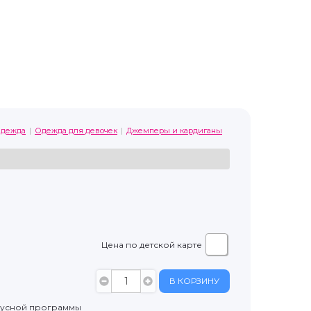
дежда
Одежда для девочек
Джемперы и кардиганы
Цена по детской карте
В КОРЗИНУ
нусной программы