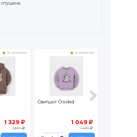
 спущена.
в наличии
в наличии
Свитшот Crockid
Джемпер Croc
1 329
1 049
1 899
1 499