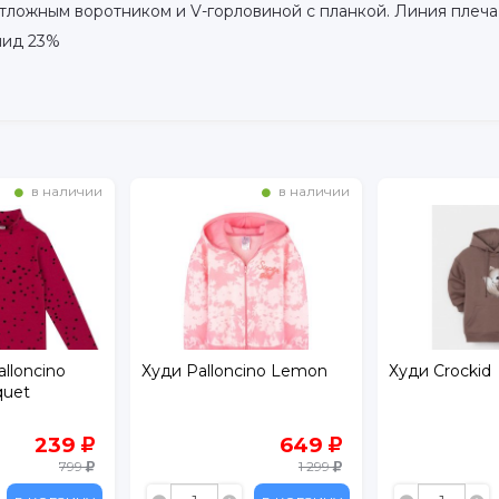
тложным воротником и V-горловиной с планкой. Линия плеча
мид 23%
в наличии
в наличии
lloncino
Худи Palloncino Lemon
Худи Crockid
quet
239
649
799
1 299