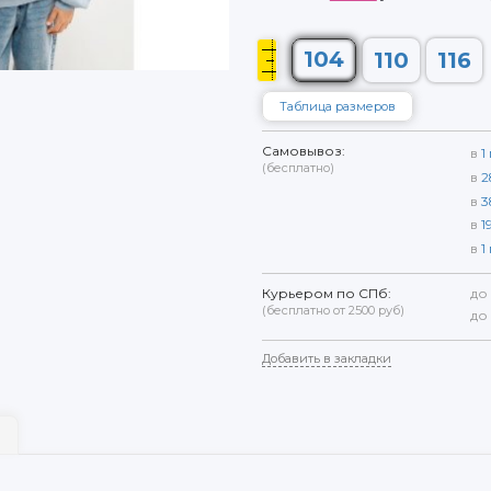
104
110
116
Таблица размеров
Самовывоз:
в
1
(бесплатно)
в
2
в
3
в
1
в
1
Курьером по СПб:
до
(бесплатно от 2500 руб)
до
Добавить в закладки