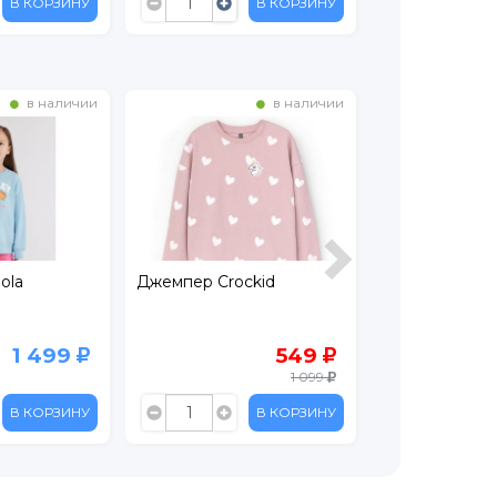
В КОРЗИНУ
В КОРЗИНУ
в наличии
в наличии
ola
Джемпер Crockid
Свитшот Croc
1 499
549
1 099
В КОРЗИНУ
В КОРЗИНУ