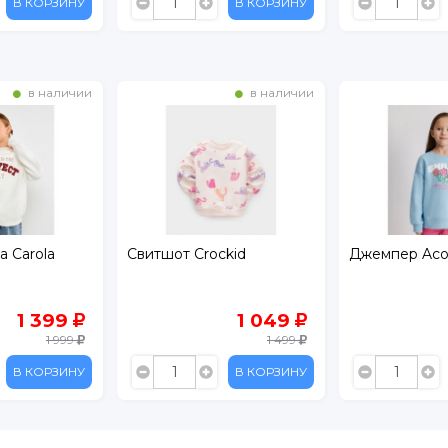
В КОРЗИНУ
В КОРЗИНУ
в наличии
в наличии
a Carola
Свитшот Crockid
Джемпер Aco
1 399
1 049
1 999
1 499
В КОРЗИНУ
В КОРЗИНУ