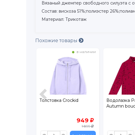
Вязаный джемпер свободного силуэта с о
Состав: вискоза 51%;полиэстер 26%;полиа
Материал: Трикотаж
Похожие товары
в наличии
в наличии
oncino
Толстовка Crockid
Водолазка Pa
Autumn bou
839
949
1 199
1 899