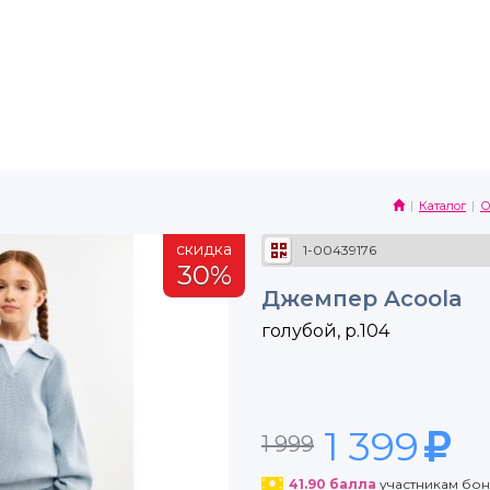
Каталог
О
скидка
1-00439176
30%
Джемпер Acoola
голубой, р.104
1 399
1 999
41.90
балла
участникам бо