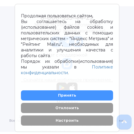
Продолжая пользоваться сайтом,
8-800-333-44-22
Вы соглашаетесь на обработку
Звонок по России бесплатный
(использование) файлов cookies и
с 9:00 до 21:00 (время московское)
пользовательских данных с помощью
метрических систем - "Яндекс Метрика" и
"Рейтинг Mail.ru“, необходимых для
аналитики и улучшения качества с
Чат с поддержкой
работы сайта.
Порядок их обработки(использования)
мы указали в
Политике
конфиденциальности
.
Скачайте наше мобильное приложение
Принять
Магазины
Отклонить
2012-2026 © ООО "ВОТОНЯ". Детские товары с доставкой
Настроить
Все права защищены. Любое использование материалов возможно
только с письменного разрешения владельцев сайта.
Политика конфиденциальности