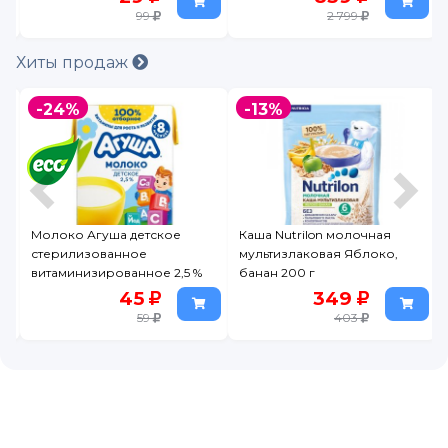
99
2 799
Хиты продаж
-24%
-13%
е
Молоко Агуша детское
Каша Nutrilon молочная
20
стерилизованное
мультизлаковая Яблоко,
витаминизированное 2,5 %
банан 200 г
0,2 л
45
349
59
403