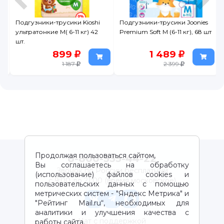
Подгузники-трусики Joonies
Подгузники-трусики
Premium Soft M (6-11 кг), 68 шт
Pampers Premium Care 6-11 кг,
размер 3, 48 шт.
1 489
1 399
2 399
2 499
Продолжая пользоваться сайтом,
8-800-333-44-22
Вы соглашаетесь на обработку
Звонок по России бесплатный
(использование) файлов cookies и
с 9:00 до 21:00 (время московское)
пользовательских данных с помощью
метрических систем - "Яндекс Метрика" и
"Рейтинг Mail.ru“, необходимых для
аналитики и улучшения качества с
Чат с поддержкой
работы сайта.