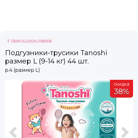
Назад к списку товаров
Подгузники-трусики Tanoshi
размер L (9-14 кг) 44 шт.
р.4 (размер L)
а
скидка
%
38%