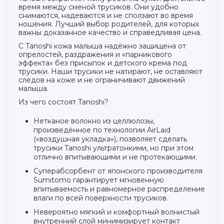
время между сменой трусиков. Они удобно
снимаются, надеваются и не сползают во время
ношения. Лучший выбор родителей, для которых
важны доказанное качество и справедливая цена.
С Tanoshi кожа малыша надёжно защищена от
опрелостей, раздражения и «парникового
эффекта» без присыпок и детского крема под
трусики. Наши трусики не натирают, не оставляют
следов на коже и не ограничивают движений
малыша.
Из чего состоят Tanoshi?
Нетканое волокно из целлюлозы,
произведённое по технологии AirLaid
(«воздушная укладка»), позволяет сделать
трусики Tanoshi ультратонкими, но при этом
отлично впитывающими и не протекающими.
Суперабсорбент от японского производителя
Sumitomo гарантирует мгновенную
впитываемость и равномерное распределение
влаги по всей поверхности трусиков.
Невероятно мягкий и комфортный волнистый
внутренний слой минимизирует контакт