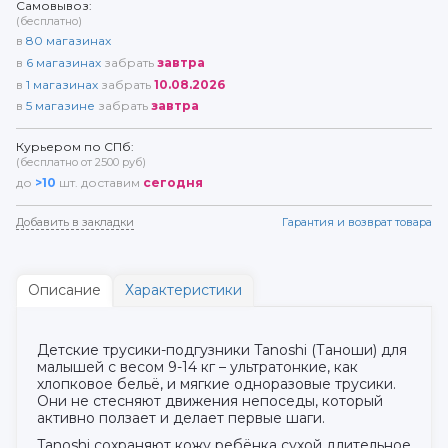
Самовывоз:
(бесплатно)
в
80
магазинах
в
6
магазинах
забрать
завтра
в
1
магазинах
забрать
10.08.2026
в
5
магазине
забрать
завтра
Курьером по СПб:
(бесплатно от 2500 руб)
до
>10
шт. доставим
сегодня
Добавить в закладки
Гарантия и возврат товара
Описание
Характеристики
Детские трусики-подгузники Tanoshi (Таноши) для
малышей с весом 9-14 кг – ультратонкие, как
хлопковое бельё, и мягкие одноразовые трусики.
Они не стесняют движения непоседы, который
активно ползает и делает первые шаги.
Tanoshi сохраняют кожу ребёнка сухой длительное