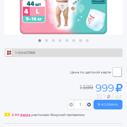
1-00407595
Цена по детской карте
999
1 599
22.7
/ шт.
В КОРЗИНУ
2.90
балла
участникам бонусной программы