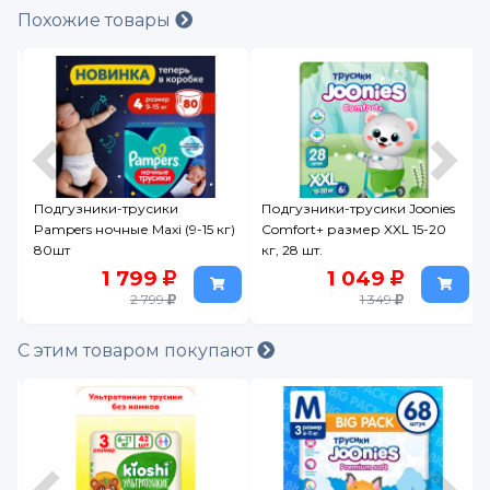
Похожие товары
Подгузники-трусики Joonies
Подгузники-трусики детские
г)
Comfort+ размер XXL 15-20
YokoSun L (9-14 кг) 44 шт.
кг, 28 шт.
1 049
1 199
1 349
1 459
С этим товаром покупают