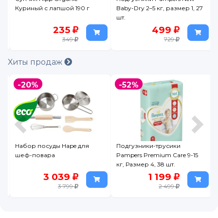
Куриный с лапшой 190 г
Baby-Dry 2–5 кг, размер 1, 27
шт.
235
499
349
729
Хиты продаж
-20%
-52%
n
Набор посуды Hape для
Подгузники-трусики
ой
шеф-повара
Pampers Premium Care 9-15
кг, Размер 4, 38 шт.
3 039
1 199
3 799
2 499