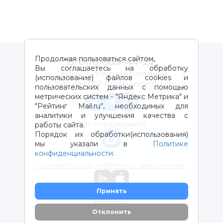
Продолжая пользоваться сайтом,
8-800-333-44-22
Вы соглашаетесь на обработку
Звонок по России бесплатный
(использование) файлов cookies и
с 9:00 до 21:00 (время московское)
пользовательских данных с помощью
метрических систем - "Яндекс Метрика" и
"Рейтинг Mail.ru“, необходимых для
аналитики и улучшения качества с
Чат с поддержкой
работы сайта.
Порядок их обработки(использования)
мы указали в
Политике
конфиденциальности
.
Скачайте наше мобильное приложение
Принять
Магазины
Отклонить