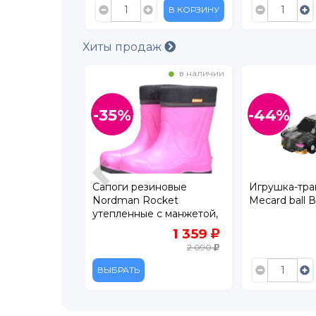
В КОРЗИНУ
В КОРЗИНУ
Хиты продаж
в наличии
в наличии
-35%
-44%
дгузники
Сапоги резиновые
Игрушка-тр
sic L (9-14 кг)
Nordman Rocket
Mecard ball 
утепленные с манжетой,
ЭВА
825
1 359
1 099
2 090
В КОРЗИНУ
ВЫБРАТЬ