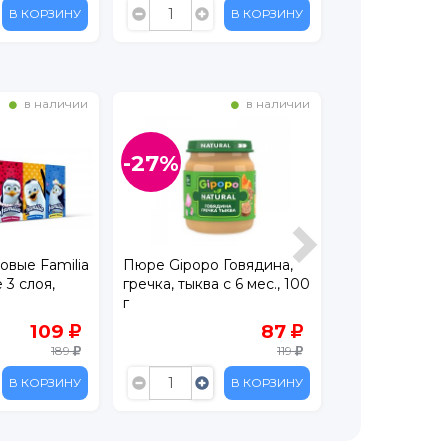
В КОРЗИНУ
В КОРЗИНУ
в наличии
в наличии
-27%
-13%
овые Familia
Пюре Gipopo Говядина,
Салфетки вла
 3 слоя,
гречка, тыква с 6 мес., 100
YokoSun Eco,1
г
109
87
189
119
В КОРЗИНУ
В КОРЗИНУ