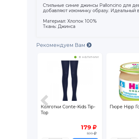
Стильные синие джинсы Palloncino для д
добавляют изюминку образу. Идеальный в
Материал: Хлопок 100%
Ткань: Джинса
Рекомендуем Вам
в наличии
в наличии
ac Vom
Колготки Conte-Kids Tip-
Пюре Hipp Г
рованная
Top
ри коликах,
гиваниях с 0
1 510
179
 г
599