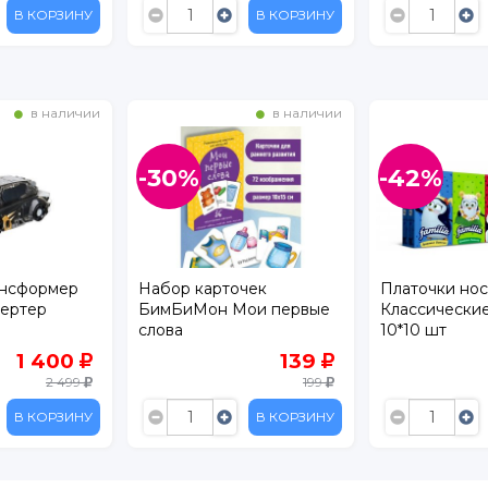
В КОРЗИНУ
В КОРЗИНУ
в наличии
в наличии
-30%
-42%
ансформер
Набор карточек
Платочки нос
Вертер
БимБиМон Мои первые
Классические
слова
10*10 шт
1 400
139
2 499
199
В КОРЗИНУ
В КОРЗИНУ