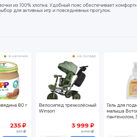
евочки из 100% хлопка. Удобный пояс обеспечивает комфорт
ыбор для активных игр и повседневных прогулок.
в наличии
на складе
овядина 80 г
Велосипед трехколёсный
Гель для под
Winson
малыша Вото
пантенолом, 
235
3 999
337
6 999