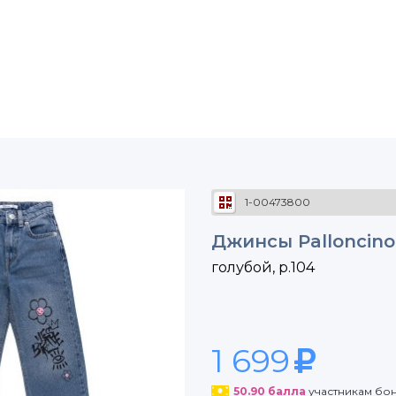
1-00473800
Джинсы Palloncino
голубой, р.104
1 699
50.90
балла
участникам бо