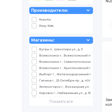
Nuo
Производители:
Nuovita
Roxy-Kids
Магазины:
Бугры п., Шекспира ул., д. 3
Всеволожск г., Всеволожский пр., д. 57
Всеволожск г., Севастопольская ул., д. 2, корп
Всеволожск г., Христиновский пр., д. 26
Выборг г., Железнодорожный т., д. 4, ТРК КУ
Гатчина г., 25 Октября пр., д. 40г, корп. 1
Зеленогорск г., Вокзальная ул., д. 7, ТЦ Куро
Кировск г., Набережная ул., д. 15, ТРК Набер
Колпино г., Балканская дорога, д. 10, ТЦ "К
Зам
Показать все
кол
Колпино г., Трудящихся б-р., д. 12, ТК "Ока"
Коммунар г., Ленинградское ш., д. 9