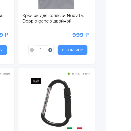
a,
Крючок для коляски Nuovita,
Doppio gancio двойной
99
999
НУ
В КОРЗИНУ
кладе
в наличии