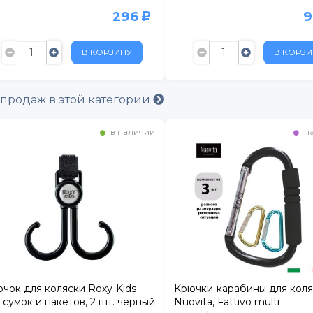
296
ертолово
В КОРЗИНУ
В КОРЗИ
 продаж в этой категории
в наличии
на
, д. 134
чок для коляски Roxy-Kids
Крючки-карабины для кол
 сумок и пакетов, 2 шт. черный
Nuovita, Fattivo multi