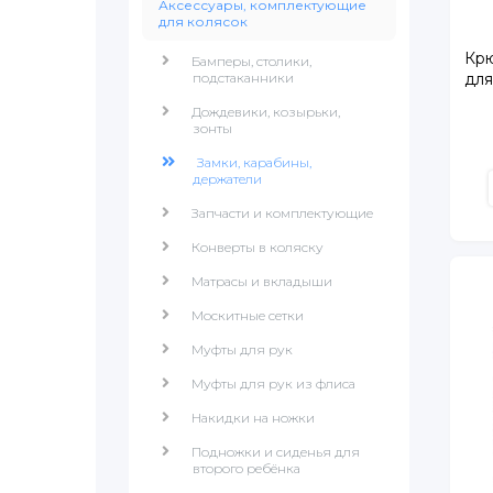
Аксессуары, комплектующие
для колясок
Крю
Бамперы, столики,
подстаканники
для
Дождевики, козырьки,
зонты
Замки, карабины,
держатели
Запчасти и комплектующие
Конверты в коляску
Матрасы и вкладыши
Москитные сетки
Муфты для рук
Муфты для рук из флиса
Накидки на ножки
Подножки и сиденья для
второго ребёнка