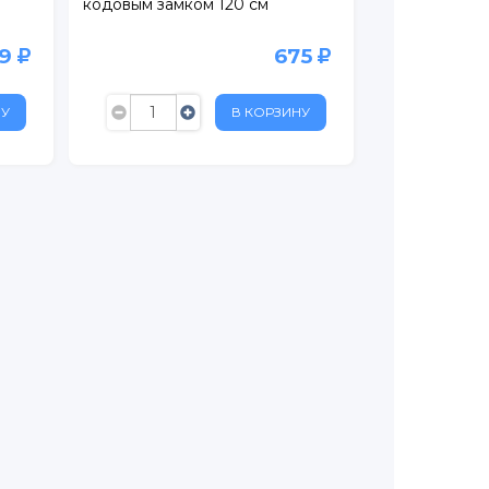
кодовым замком 120 см
99
675
НУ
В КОРЗИНУ