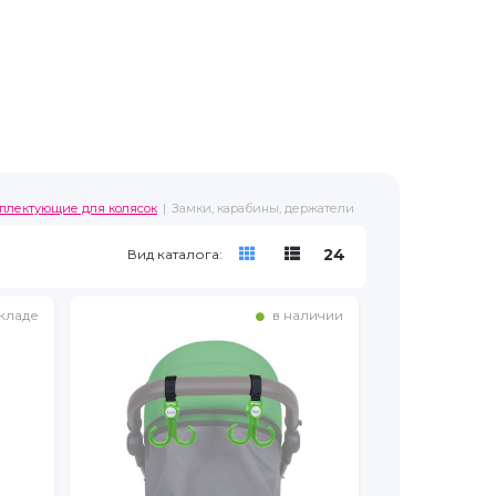
мплектующие для колясок
Замки, карабины, держатели
24
Вид каталога:
кладе
в наличии