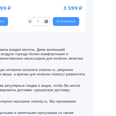
фиолетовый
599
3 399
НУ
В КОРЗИНУ
важна каждая мелочь. Даже маленький
м воздухе гораздо более комфортными и
качественных аксессуаров для коляски, включая
ах интернет-каталога votonia.ru, уверенно
е вещи, а крючки для коляски помогут разместить
кже регулярные скидки и акции, чтобы Вы могли
арианты доставки: курьерскую доставку,
интернет-магазине votonia.ru. Мы принимаем
ортными и приятными прогулками со своим