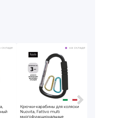
 складе
на складе
a,
Крючки-карабины для коляски
Карабин для 
рный
Nuovita, Fattivo multi
Fattivo
многофункциональные