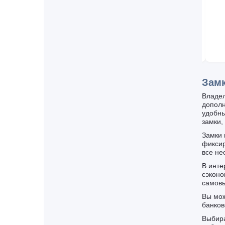
Ветеранов пр., д. 169, корп. 4
1 299
574
Ветеранов пр., д. 95
Воскова ул., д. 8/5
Дыбенко ул., д. 11, корп. 3
В КОРЗИНУ
В КОРЗИНУ
Евгения Шварца ал., д. 12, корп. 2
Коллонтай ул., д. 31, корп. 1
Колобановская ул. д. 2, ТК Дудергофский
Замк
Колтуши п., Старая д., Верхняя ул, д. 5
Владел
Комендантский пр., д. 55
дополн
удобны
Комендантский пр., д. 66 к.2
замки,
Королёва пр., д. 27, корп. 1
Замки 
Королёва пр., д. 65
фиксир
Космонавтов пр., д. 65, корп. 2
все не
Косыгина пр., д. 31
В инте
сэконо
Крыленко ул., д. 6, корп. 4
самовы
Кушелевская дорога, д. 5, корп. 3
Вы мож
Ленинский пр., д. 64
банков
Ленинский пр., д. 82, корп. 1
Выбира