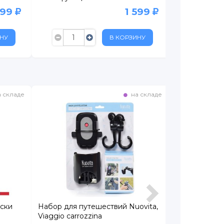
999
1 599
НУ
В КОРЗИНУ
 складе
на складе
яски
Набор для путешествий Nuovita,
Замок Roxy-K
Viaggio carrozzina
кодовым зам