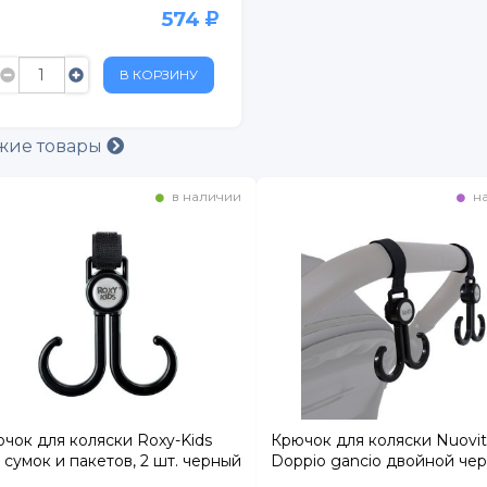
574
В КОРЗИНУ
рг
жие товары
в наличии
на
чок для коляски Roxy-Kids
Крючок для коляски Nuovit
 сумок и пакетов, 2 шт. черный
Doppio gancio двойной че