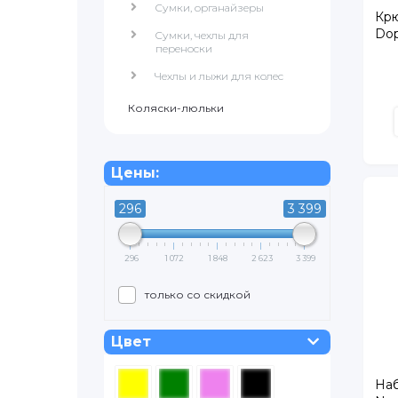
Сумки, органайзеры
Крю
Dop
Сумки, чехлы для
переноски
Чехлы и лыжи для колес
Коляски-люльки
Цены:
296
3 399
296
1 072
1 848
2 623
3 399
только со скидкой
Цвет
Наб