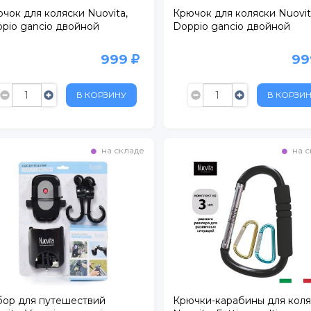
чок для коляски Nuovita,
Крючок для коляски Nuovit
pio gancio двойной
Doppio gancio двойной
999
9
В КОРЗИНУ
В КОРЗИ
на складе
на с
ор для путешествий
Крючки-карабины для кол