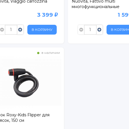
vita, Viaggio carrozzina
Nuovita, Fattivo multi
многофункциональные
3 399
1 5
В КОРЗИНУ
В КОРЗИ
в наличии
. 1
БУС
ртный
ежный
расный Кирпичник"
ок Roxy-Kids Flipper для
ясок, 150 см