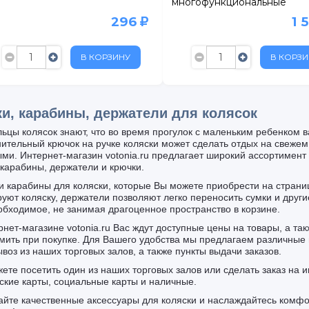
многофункциональные
296
1 
В КОРЗИНУ
В КОРЗИ
и, карабины, держатели для колясок
ьцы колясок знают, что во время прогулок с маленьким ребенком 
ительный крючок на ручке коляски может сделать отдых на свеже
ми. Интернет-магазин votonia.ru предлагает широкий ассортимент 
 карабины, держатели и крючки.
и карабины для коляски, которые Вы можете приобрести на страниц
уют коляску, держатели позволяют легко переносить сумки и други
обходимое, не занимая драгоценное пространство в корзине.
рнет-магазине votonia.ru Вас ждут доступные цены на товары, а та
мить при покупке. Для Вашего удобства мы предлагаем различные в
воз из наших торговых залов, а также пункты выдачи заказов.
ете посетить один из наших торговых залов или сделать заказ на 
ские карты, социальные карты и наличные.
йте качественные аксессуары для коляски и наслаждайтесь комф