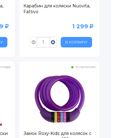
a,
Карабин для коляски Nuovita,
Fattivo
99
1 299
НУ
В КОРЗИНУ
кладе
в наличии
яски
Замок Roxy-Kids для колясок с