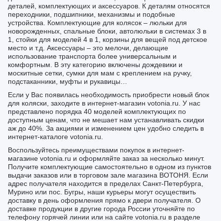
деталей, комплектующих и аксессуаров. К деталям относятся
переходники, подшипники, механизмы и подобные
устройства. Комплектующие для колясок – люльки для
новорожденных, спальные блоки, автолюльки в системах 3 в
1, стойки для моделей 4 в 1, корзины для вещей под детское
место и т.д. Аксессуары – это мелочи, делающие
использование транспорта более универсальным и
комфортным. В эту категорию включены дождевики и
москитные сетки, сумки для мам с креплением на ручку,
подстаканники, муфты и рукавицы…
Если у Вас появилась необходимость приобрести новый блок
для коляски, заходите в интернет-магазин votonia.ru. У нас
представлено порядка 40 моделей комплектующих по
доступным ценам, что не мешает нам устанавливать скидки
аж до 40%. За акциями и изменением цен удобно следить в
интернет-каталоге votonia.ru.
Воспользуйтесь преимуществами покупок в интернет-
магазине votonia.ru и оформляйте заказ за несколько минут.
Получите комплектующие самостоятельно в одном из пунктов
выдачи заказов или в торговом зале магазина ВОТОНЯ. Если
адрес получателя находится в пределах Санкт-Петербурга,
Мурино или пос. Бугры, наши курьеры могут осуществить
доставку в день оформления прямо к двери получателя. О
доставке продукции в другие города России уточняйте по
телефону горячей линии или на сайте votonia.ru в разделе