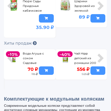
Пюре Сады
Шарики
Придонья
Здоровей из
кабачковое
зеленой
125 г
гречки без
89
сахара 30 г
35.90
Хиты продаж
Вода Агуша с
Чай Hipp
-10%
-40%
соком
детский из
Садовые
ромашки 200
ягоды 300 мл
г
70
556
78
925
5
Комплектующие к модульным коляскам
Современные модельные коляски представляют собой
достаточно сложные механизмы, состоящие из множества