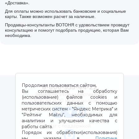
«Доставка».
Для оплаты можно использовать банковские и социальные
карты. Также возможен расчет за наличные.
Продавцы-консультанты ВОТОНЯ с удовольствием проведут
консультацию и помогут подобрать продукцию, которая Вам
необходима.
Продолжая пользоваться сайтом,
8-800-333-44-22
Вы соглашаетесь на обработку
Звонок по России бесплатный
(использование) файлов cookies и
с 9:00 до 21:00 (время московское)
пользовательских данных с помощью
метрических систем - "Яндекс Метрика" и
"Рейтинг Mail.ru“, необходимых для
аналитики и улучшения качества с
Чат с поддержкой
работы сайта.
Порядок их обработки(использования)
мы указали в
Политике