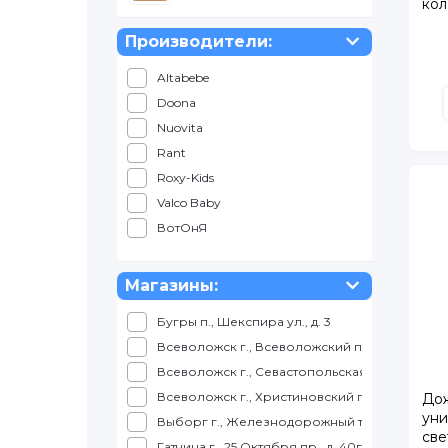
кол
Производители:
Altabebe
Doona
Nuovita
Rant
Roxy-Kids
Valco Baby
ВотОнЯ
Магазины:
Бугры п., Шекспира ул., д. 3
Всеволожск г., Всеволожский пр., д. 57
Всеволожск г., Севастопольская ул., д. 2, корп
Всеволожск г., Христиновский пр., д. 26
Дож
уни
Выборг г., Железнодорожный т., д. 4, ТРК КУ
све
Гатчина г., 25 Октября пр., д. 40г, корп. 1