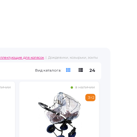
мплектующие для колясок
Дождевики, козырьки, зонты
24
Вид каталога:
личии
в наличии
3=2