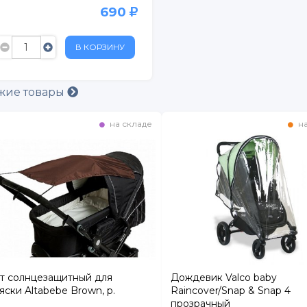
690
ртный
ежный
В КОРЗИНУ
расный Кирпичник"
жие товары
на складе
на
рг
т солнцезащитный для
Дождевик Valco baby
яски Altabebe Brown, р.
Raincover/Snap & Snap 4
прозрачный