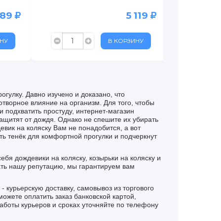
589
5 119
НУ
В КОРЗИНУ
гулку. Давно изучено и доказано, что
творное влияние на организм. Для того, чтобы
 подхватить простуду, интернет-магазин
защитят от дождя. Однако не спешите их убирать
евик на коляску Вам не понадобится, а вот
ать тенёк для комфортной прогулки и подчеркнут
себя дождевики на коляску, козырьки на коляску и
ать нашу репутацию, мы гарантируем вам
- курьерскую доставку, самовывоз из торгового
ожете оплатить заказ банковской картой,
аботы курьеров и сроках уточняйте по телефону