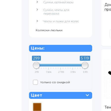
Сумки, органайзеры
Дож
про
Сумки, чехлы для
переноски
Чехлы и лыжи для колес
Коляски-люльки
Цены:
299
5 119
299
1 504
2 709
3 914
5 119
только со скидкой
Цвет
Тен