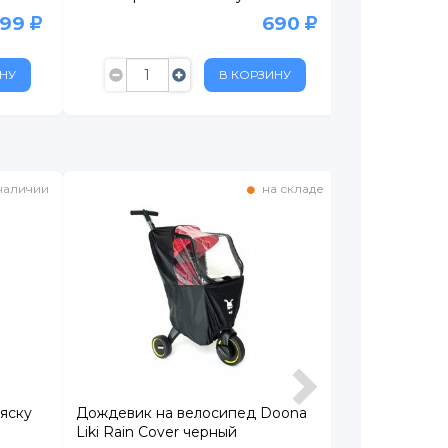
899
690
НУ
В КОРЗИНУ
наличии
на складе
ляску
Дождевик на велосипед Doona
Дождевик на
Liki Rain Cover черный
Клаcсика