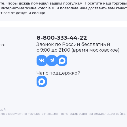
те, чтобы дождь помешал вашим прогулкам! Посетите наш торговы
интернет-магазине votonia.ru и позвольте нам доставить вам каче
т вас от дождя и солнца.
8-800-333-44-22
Звонок по России бесплатный
рат
с 9:00 до 21:00 (время московское)
Чат с поддержкой
б-р, д. 8, корп. 2
кой
лов возможно только с письменного разрешения владельцев сайта.
рп. 3
1