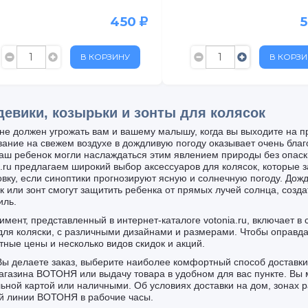
450
, д. 134
В КОРЗИНУ
В КОРЗИ
евики, козырьки и зонты для колясок
не должен угрожать вам и вашему малышу, когда вы выходите на про
ание на свежем воздухе в дождливую погоду оказывает очень благо
аш ребенок могли наслаждаться этим явлением природы без опаски
a.ru предлагаем широкий выбор аксессуаров для колясок, которые 
овку, если синоптики прогнозируют ясную и солнечную погоду. Дожд
к или зонт смогут защитить ребенка от прямых лучей солнца, созд
иль.
имент, представленный в интернет-каталоге votonia.ru, включает в 
для коляски, с различными дизайнами и размерами. Чтобы оправд
тные цены и несколько видов скидок и акций.
Вы делаете заказ, выберите наиболее комфортный способ доставки 
агазина ВОТОНЯ или выдачу товара в удобном для вас пункте. Вы м
ьной картой или наличными. Об условиях доставки на дом, зонах р
й линии ВОТОНЯ в рабочие часы.