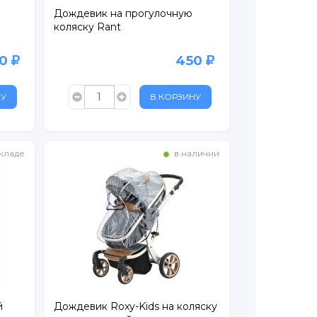
Дождевик на прогулочную
коляску Rant
60
450
НУ
В КОРЗИНУ
кладе
в наличии
й
Дождевик Roxy-Kids на коляску