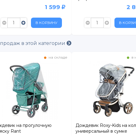
1 599
2 
В КОРЗИНУ
В КОРЗИ
 продаж в этой категории
ертолово
на складе
в 
девик на прогулочную
Дождевик Roxy-Kids на ко
яску Rant
универсальный в сумке