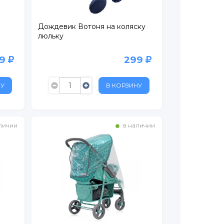
Дождевик Вотоня на коляску
люльку
99
299
НУ
В КОРЗИНУ
личии
в наличии