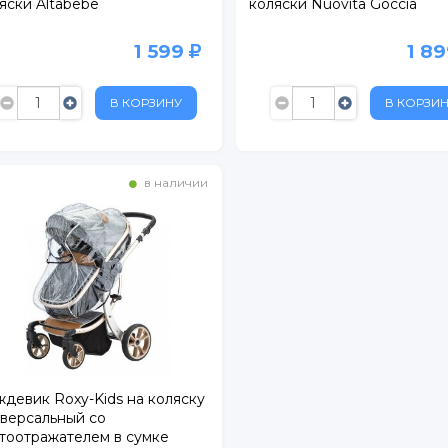
яски Altabebe
коляски Nuovita Goccia
1 599
1 8
В КОРЗИНУ
В КОРЗИ
в наличии
. 1
девик Roxy-Kids на коляску
версальный со
БУС
тоотражателем в сумке