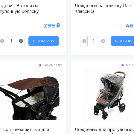
девик Вотоня на
Дождевик на коляску Rant
гулочную коляску
Клаcсика
299
4
В КОРЗИНУ
В КОРЗИ
на складе
на с
т солнцезащитный для
Дождевик для прогулочно