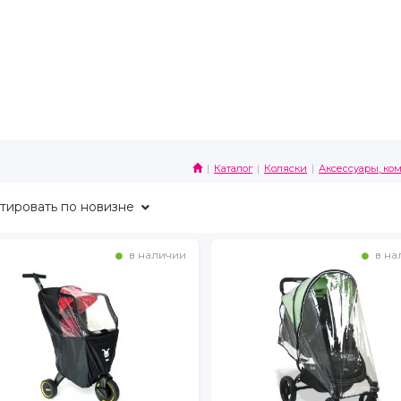
Каталог
Коляски
Аксессуары, ко
тировать
по новизне
в наличии
в на