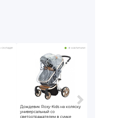
 складе
в наличии
Дождевик Roxy-Kids на коляску
Дождевик на
универсальный со
Liki Rain Cov
светоотражателем в сумке