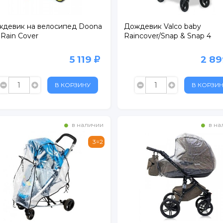
девик на велосипед Doona
Дождевик Valco baby
i Rain Cover
Raincover/Snap & Snap 4
5 119
2 8
В КОРЗИНУ
В КОРЗИ
в наличии
в на
3=2