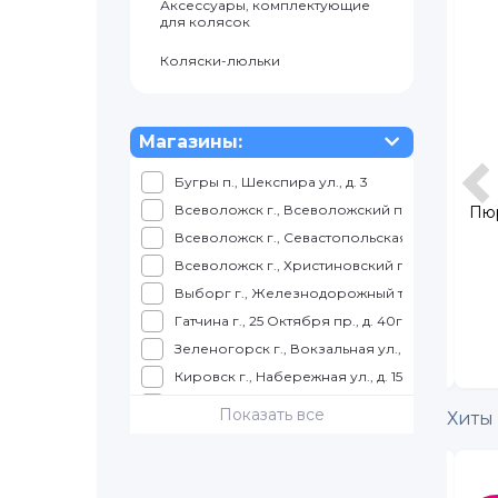
Аксессуары, комплектующие
для колясок
Коляски-люльки
Магазины:
Бугры п., Шекспира ул., д. 3
Всеволожск г., Всеволожский пр., д. 57
вая Myllyn Paras,
Фрикадельки Bebivita из мяса
Пюр
цыплят с 12 мес., 100 г
Всеволожск г., Севастопольская ул., д. 2, корп
Всеволожск г., Христиновский пр., д. 26
105
119
Выборг г., Железнодорожный т., д. 4, ТРК КУ
177
Гатчина г., 25 Октября пр., д. 40г, корп. 1
В КОРЗИНУ
В КОРЗИНУ
Зеленогорск г., Вокзальная ул., д. 7, ТЦ Куро
Кировск г., Набережная ул., д. 15, ТРК Набер
Колпино г., Балканская дорога, д. 10, ТЦ "К
Показать все
Хиты
Колпино г., Трудящихся б-р., д. 12, ТК "Ока"
Коммунар г., Ленинградское ш., д. 9
в наличии
в наличии
Красное село г., Театральная ул., д. 4