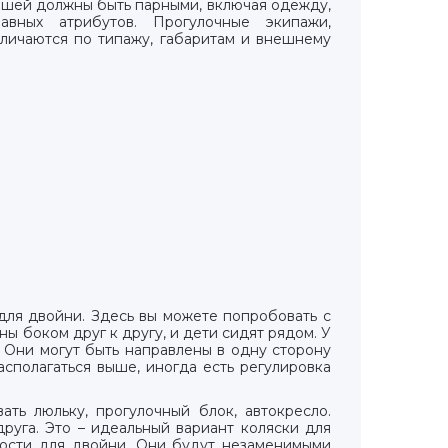
алышей должны быть парными, включая одежду,
вных атрибутов. Прогулочные экипажи,
личаются по типажу, габаритам и внешнему
ля двойни. Здесь вы можете попробовать с
ы боком друг к другу, и дети сидят рядом. У
. Они могут быть направлены в одну сторону
сполагаться выше, иногда есть регулировка
ать люльку, прогулочный блок, автокресло.
руга. Это – идеальный вариант коляски для
трости для двойни. Они будут незаменимыми