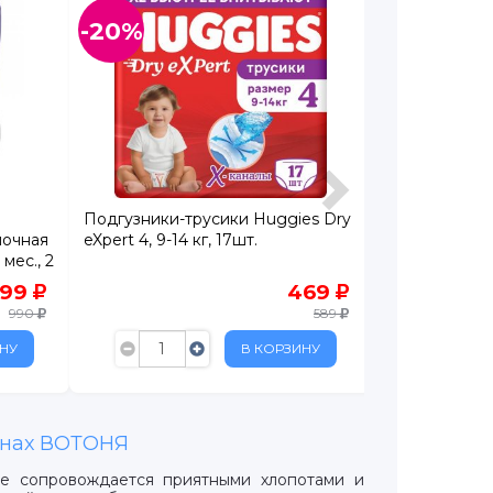
-20%
-20%
Подгузники-трусики Huggies Dry
Контейнер д
ночная
eXpert 4, 9-14 кг, 17шт.
Roxy-Kids Сл
мес., 2
799
469
990
589
НУ
В КОРЗИНУ
зинах ВОТОНЯ
е сопровождается приятными хлопотами и