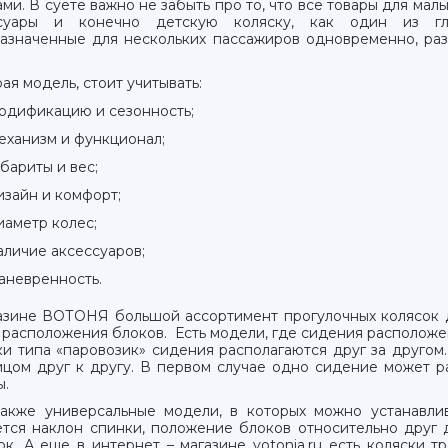
ами. В суете важно не забыть про то, что все товары для м
ссуары и конечно детскую коляску, как один из гла
азначенные для нескольких пассажиров одновременно, раз
ая модель, стоит учитывать:
одификацию и сезонность;
еханизм и функционал;
бариты и вес;
изайн и комфорт;
иаметр колес;
аличие аксессуаров;
аневренность.
азине ВОТОНЯ большой ассортимент прогулочных колясок д
 расположения блоков. Есть модели, где сидения расположен
, д. 134
ки типа «паровозик» сидения располагаются друг за другом
ицом друг к другу. В первом случае одно сидение может ра
ы.
также универсальные модели, в которых можно устанавлив
тся наклон спинки, положение блоков относительно друг д
ок. А еще в интернет – магазине votonia.ru есть коляски 