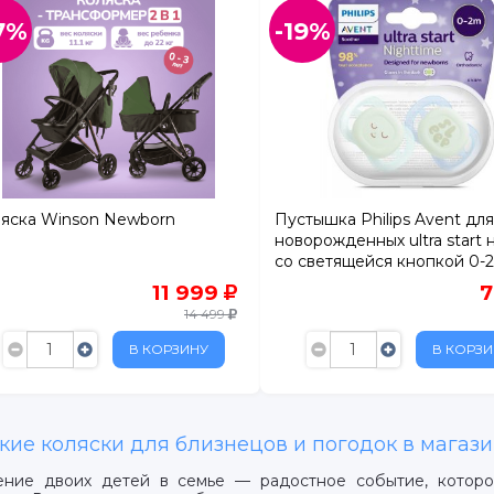
7%
-19%
рг
яска Winson Newborn
Пустышка Philips Avent для
новорожденных ultra start 
со светящейся кнопкой 0-2 
шт.
11 999
14 499
В КОРЗИНУ
В КОРЗИ
кие коляски для близнецов и погодок в мага
ние двоих детей в семье — радостное событие, которо
ертолово