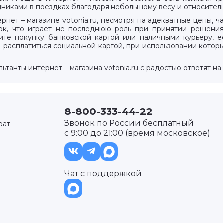
никами в поездках благодаря небольшому весу и относител
ернет – магазине votonia.ru, несмотря на адекватные цены, ч
ок, что играет не последнюю роль при принятии решения. 
ите покупку банковской картой или наличными курьеру, ес
 расплатиться социальной картой, при использовании котор
ьтанты интернет – магазина votonia.ru с радостью ответят н
8-800-333-44-22
Звонок по России бесплатный
рат
с 9:00 до 21:00 (время московское)
Чат с поддержкой