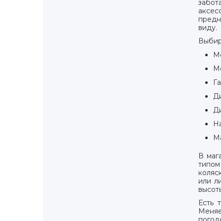
забот
Сестрорецк г., Токарева ул., д. 24
аксе
предн
Тосно г., Боярова ул., д. 2
виду.
Шушары п., Первомайская ул., д. 24
Выбир
Янино п, Янино, Тюльпанов ул., д. 1
М
Апрельская ул., д. 5
М
Афанасьевская ул., д. 1
Га
Бабушкина ул., д. 111
Бабушкина ул., д. 40, ТРК Спутник
Д
Богатырский пр., д. 7, корп. 1
Д
Будапештская ул., д. 71, корп. 1
Н
Бухарестская ул., д. 89, лит. А
М
Варшавская ул., д. 23, корп. 4
В маг
Васнецовский пр., д. 22
типом
Великий Новгород г., Большая Московская ул.
коляс
или л
Ветеранов пр., д. 122
высот
Ветеранов пр., д. 143, корп. 1
Есть 
Ветеранов пр., д. 169, корп. 4
Меняе
Ветеранов пр., д. 95
погод