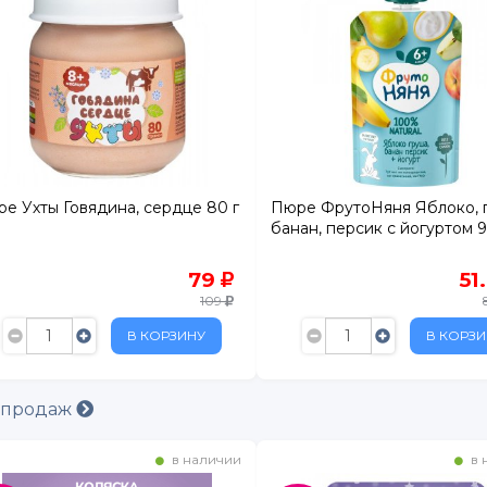
е Ухты Говядина, сердце 80 г
Пюре ФрутоНяня Яблоко, 
банан, персик с йогуртом 9
. 1
79
51
БУС
109
В КОРЗИНУ
В КОРЗИ
ртный
ежный
расный Кирпичник"
 продаж
в наличии
в 