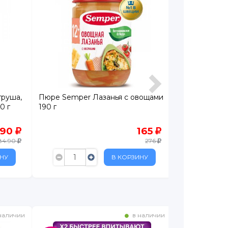
груша,
Пюре Semper Лазанья с овощами
Кольцеброс 
0 г
190 г
Крокодильчик
.90
165
84.90
276
НУ
В КОРЗИНУ
наличии
в наличии