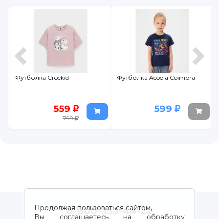
Футболка Crockid
Футболка Acoola Coimbra
559
599
799
Продолжая пользоваться сайтом,
8-800-333-44-22
Вы соглашаетесь на обработку