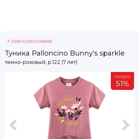
Назад к списку товаров
Туника Palloncino Bunny's sparkle
темно-розовый, р.122 (7 лет)
а
скидка
51%