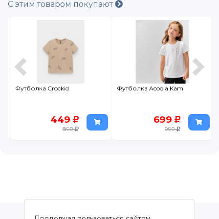
С этим товаром покупают
Футболка Crockid
Футболка Acoola Kam
449
699
899
999
Продолжая пользоваться сайтом,