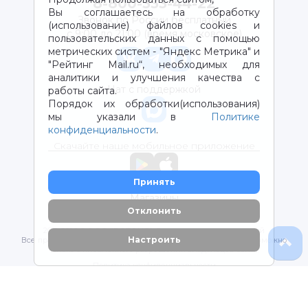
8-800-333-44-22
Вы соглашаетесь на обработку
Звонок по России бесплатный
(использование) файлов cookies и
с 9:00 до 21:00 (время московское)
пользовательских данных с помощью
метрических систем - "Яндекс Метрика" и
"Рейтинг Mail.ru“, необходимых для
аналитики и улучшения качества с
Чат с поддержкой
работы сайта.
Порядок их обработки(использования)
мы указали в
Политике
конфиденциальности
.
Скачайте наше мобильное приложение
Принять
Магазины
Отклонить
2012-2026 © ООО "ВОТОНЯ". Детские товары с доставкой
Настроить
Все права защищены. Любое использование материалов возможно
только с письменного разрешения владельцев сайта.
Политика конфиденциальности