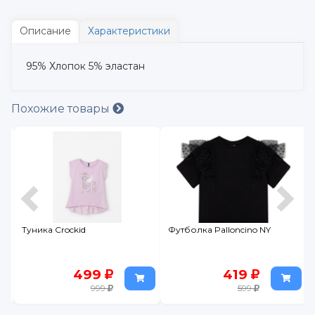
Описание
Характеристики
95% Хлопок 5% эластан
Похожие товары
s
Туника Crockid
Футболка Palloncino NY
499
419
999
599