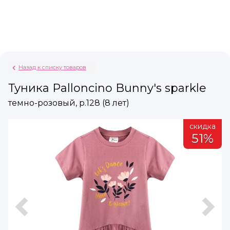
Назад к списку товаров
Туника Palloncino Bunny's sparkle
темно-розовый, р.128 (8 лет)
а
скидка
51%