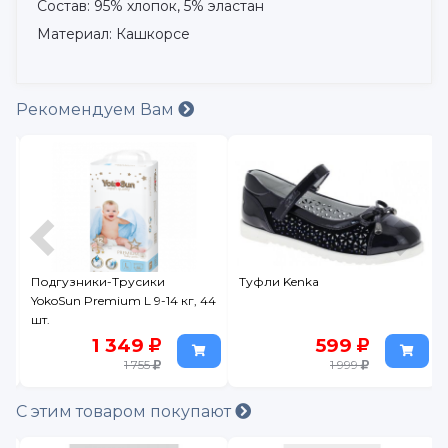
Состав: 95% хлопок, 5% эластан
Материал: Кашкорсе
Рекомендуем Вам
Подгузники-Трусики
Туфли Kenka
ak
YokoSun Premium L 9-14 кг, 44
шт.
1 349
599
1 755
1 999
С этим товаром покупают