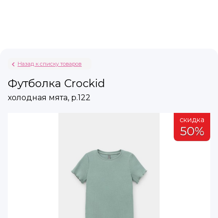
Назад к списку товаров
Футболка Crockid
холодная мята, р.122
а
скидка
%
50%