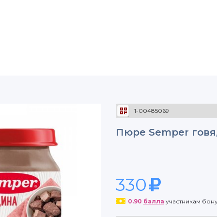
1-00485069
Пюре Semper говя
330
0.90
балла
участникам бон