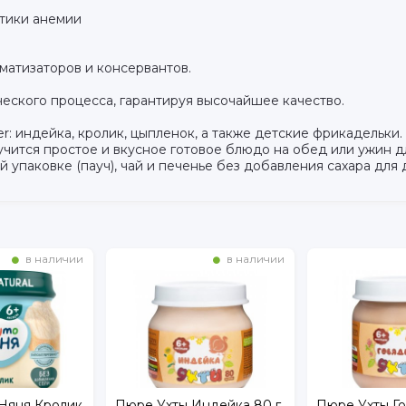
ктики анемии
оматизаторов и консервантов.
еского процесса, гарантируя высочайшее качество.
: индейка, кролик, цыпленок, а также детские фрикадельки
учится простое и вкусное готовое блюдо на обед или ужин д
 упаковке (пауч), чай и печенье без добавления сахара для 
в наличии
в наличии
ндейка 80 г
Пюре Ухты Говядина 80 г
Пюре Gipopo