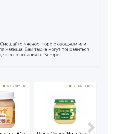
. Смешайте мясное пюре с овощным или
ля малыша. Вам также могут понравиться
детского питания от Semper.
в наличии
в наличии
 Индейка с
Пюре ФрутоНяня
Пюре Фрутон