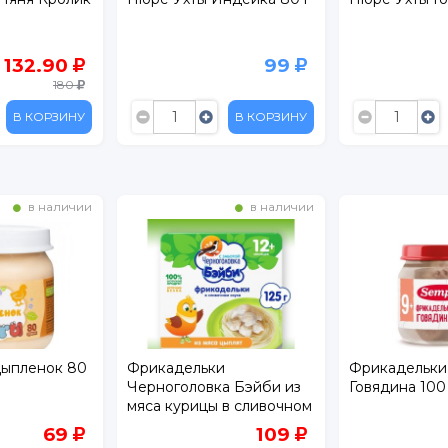
6 мес., 80 г
99
97.90
119
В КОРЗИНУ
В КОРЗИНУ
в наличии
в наличии
и
Фрикадельки Semper
Пюре Semper
а Бэйби из
Говядина 100 г
г
 в сливочном
109
350