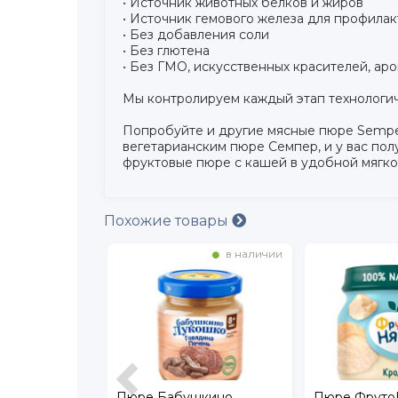
• Источник животных белков и жиров
• Источник гемового железа для профила
• Без добавления соли
• Без глютена
• Без ГМО, искусственных красителей, ар
Мы контролируем каждый этап технологич
Попробуйте и другие мясные пюре Semper
вегетарианским пюре Семпер, и у вас пол
фруктовые пюре с кашей в удобной мягкой
Похожие товары
в наличии
в наличии
шкино
Пюре ФрутоНяня Кролик
Пюре Ухты И