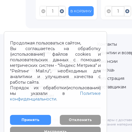
89
В КОРЗИНУ
В КОРЗИНУ
Продолжая пользоваться сайтом,
О нас / About us
Контакты
Вы соглашаетесь на обработку
Магазины
Гарантии и возв
(использование) файлов cookies и
пользовательских данных с помощью
Правовая информация
Вакансии
метрических систем - "Яндекс Метрика" и
Будьте бдительны!
Помощь
"Рейтинг Mail.ru“, необходимых для
аналитики и улучшения качества с
Бонусная программа
Регистрация
работы сайта.
Оплата и доставка
Поставщикам
Порядок их обработки(использования)
мы указали в
Политике
Партнерам
конфиденциальности
.
Принять
Отклонить
2012-2026 © ООО "ВОТОНЯ". Детские товары с достав
Все права защищены. Любое использование материа
Политика конфиденциальности
Настроить