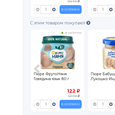
155
122.90
В КОРЗИНУ
В КОРЗИНУ
С этим товаром покупают
в наличии
в наличии
няня
Пюре ФрутоНяня
Пюре Бабуш
 г
Говядина язык 80 г
Лукошко Инд
89.90
122
127.90
141.90
В КОРЗИНУ
В КОРЗИНУ