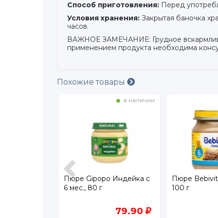
Способ приготовления:
Перед употребл
Условия хранения:
Закрытая баночка хра
часов.
ВАЖНОЕ ЗАМЕЧАНИЕ: Грудное вскармливани
применением продукта необходима консу
Похожие товары
в наличии
в наличии
и
Пюре Gipopo Индейка с
Пюре Bebivit
ка Бэйби из
6 мес., 80 г
100 г
 в сливочном
109
79.90