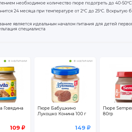
ением необходимое количество пюре подогреть до 40-50ºC 
нится 24 месяца при температуре от 2ºC до 25ºC. Вскрытую б
е является идеальным началом питания для детей первого 
льтация специалиста
в наличии
в наличии
a Говядина
Пюре Бабушкино
Пюре Semper
Лукошко Конина 100 г
80гр
109
149