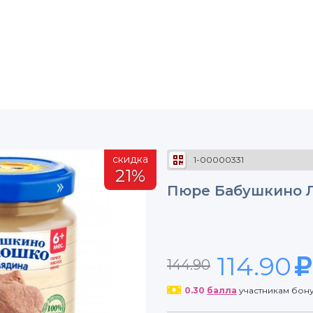
скидка
1-00000331
21%
Пюре Бабушкино Л
114.90
144.90
0.30
балла
участникам бон