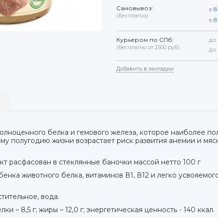
Самовывоз:
в
8
(бесплатно)
в
8
Курьером по СПб:
до
(бесплатно от 2500 руб)
до
Добавить в закладки
лноценного белка и гемового железа, которое наиболее пол
рому полугодию жизни возрастает риск развития анемии и мя
кт расфасован в стеклянные баночки массой нетто 100 г
бенка животного белка, витаминов В1, В12 и легко усвояемог
стительное, вода.
лки – 8,5 г; жиры – 12,0 г; энергетическая ценность - 140 ккал.