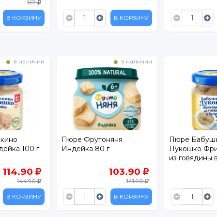
167
В КОРЗИНУ
В КОРЗИНУ
в наличии
в наличии
кино
Пюре Фрутоняня
Пюре Бабуш
ейка 100 г
Индейка 80 г
Лукошко Фри
из говядины 
100 г
114.90
103.90
144.90
141.90
В КОРЗИНУ
В КОРЗИНУ