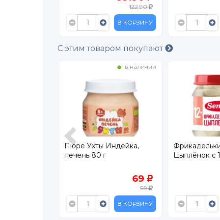
122.90
В КОРЗИНУ
В КОРЗИНУ
С этим товаром покупают
в наличии
в наличии
кресение из
Пюре Ухты Индейка,
Фрикадельк
 г
печень 80 г
Цыплёнок с 12
74
69
149
99
В КОРЗИНУ
В КОРЗИНУ