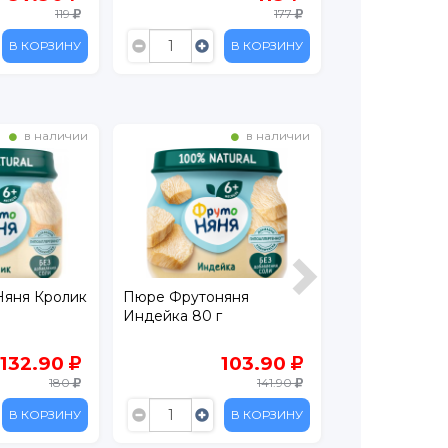
119
177
В КОРЗИНУ
В КОРЗИНУ
в наличии
в наличии
яня Кролик
Пюре Фрутоняня
Фрикадельки
Индейка 80 г
Говядина 100 
132.90
103.90
180
141.90
В КОРЗИНУ
В КОРЗИНУ