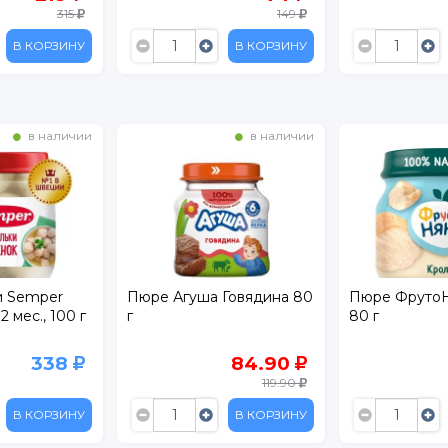
315
149
В КОРЗИНУ
В КОРЗИНУ
в наличии
в наличии
и Semper
Пюре Агуша Говядина 80
Пюре ФрутоН
 мес., 100 г
г
80 г
338
84.90
119.90
В КОРЗИНУ
В КОРЗИНУ