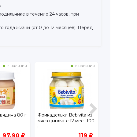
я
лодильнике в течение 24 часов, при
года жизни (от 0 до 12 месяцев). Перед
в наличии
в наличии
вядина 80 г
Фрикадельки Bebivita из
Пюре Ухты Ин
мяса цыплят с 12 мес., 100
г
97.90
119