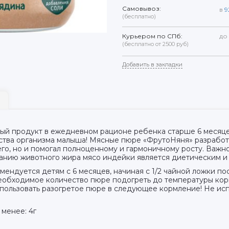
Самовывоз:
в
9
(бесплатно)
Курьером по СПб:
до
(бесплатно от 2500 руб)
Добавить в закладки
ный продукт в ежедневном рационе ребенка старше 6 месяце
ства организма малыша! Мясные пюре «ФрутоНяня» разработ
го, но и помогал полноценному и гармоничному росту. Важ
анию животного жира мясо индейки является диетическим и
ендуется детям с 6 месяцев, начиная с 1/2 чайной ложки по
еобходимое количество пюре подогреть до температуры кор
пользовать разогретое пюре в следующее кормление! Не исп
 менее: 4г