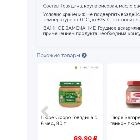
Состав: Говядина, крупа рисовая, масло 
Условия хранения: Не подвергать воздейс
температуре от 0`С до +25`С, с относите
ВАЖНОЕ ЗАМЕЧАНИЕ: Грудное вскармливани
применением продукта необходима консу
Похожие товары
в наличии
в наличии
шкино
Пюре Gipopo Говядина с
Пюре Semper
плёнок 100 г
6 мес., 80 г
языком пюре
140
89.90