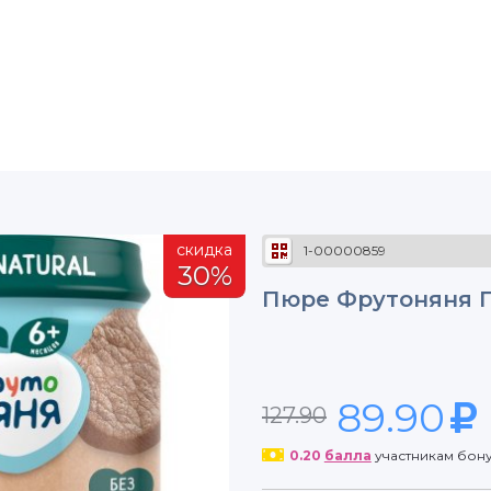
скидка
1-00000859
30%
Пюре Фрутоняня Г
89.90
127.90
0.20
балла
участникам бон