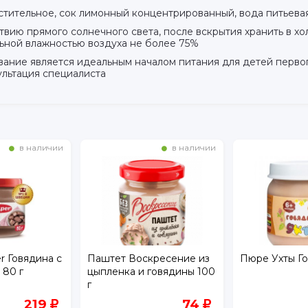
растительное, сок лимонный концентрированный, вода питьева
твию прямого солнечного света, после вскрытия хранить в хо
льной влажностью воздуха не более 75%
е является идеальным началом питания для детей первого 
льтация специалиста
в наличии
в наличии
 Говядина с
Паштет Воскресение из
Пюре Ухты Го
 80 г
цыпленка и говядины 100
г
219
74