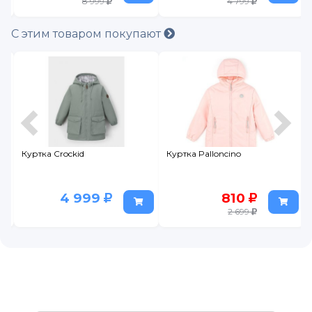
8 999
4 799
С этим товаром покупают
Куртка Crockid
Куртка Palloncino
4 999
810
2 699