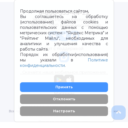
Продолжая пользоваться сайтом,
8-800-333-44-22
Вы соглашаетесь на обработку
Звонок по России бесплатный
(использование) файлов cookies и
с 9:00 до 21:00 (время московское)
пользовательских данных с помощью
метрических систем - "Яндекс Метрика" и
"Рейтинг Mail.ru“, необходимых для
аналитики и улучшения качества с
Чат с поддержкой
работы сайта.
Порядок их обработки(использования)
мы указали в
Политике
конфиденциальности
.
Скачайте наше мобильное приложение
Принять
Магазины
Отклонить
2012-2026 © ООО "ВОТОНЯ". Детские товары с доставкой
Настроить
Все права защищены. Любое использование материалов возможно
только с письменного разрешения владельцев сайта.
Политика конфиденциальности