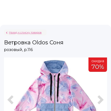
Назад к списку товаров
Ветровка Oldos Соня
розовый, р.116
а
скидка
%
70%