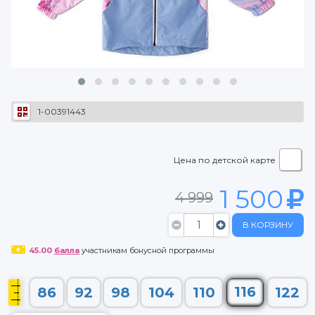
1-00391443
Цена по детской карте
1 500
4 999
В КОРЗИНУ
45.00
балла
участникам бонусной программы
116
86
92
98
104
110
122