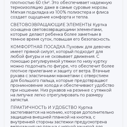
плотностью 60 г/м². Это обеспечивает надежную
термоизоляцию даже в самые суровые морозы.
Мягкая подкладка из 100% полиэстера и флиса
создает ощущение комфорта и тепла.
СВЕТОВОЗВРАЩАЮЩИЕ ЭЛЕМЕНТЫ Куртка
оснащена световозвращющими элементами,
которые делают ребенка более заметным в
темное время суток, повышая его безопасность.
КОМФОРТНАЯ ПОСАДКА Пуховик для девочек
имеет прямой силуэт, который подходит для
любой фигуры и не сковывает движения. С
помощью регулируемой утяжки по низу куртку
можно подогнать по фигуре, что обеспечит более
плотное прилегание и защиту от ветра. Втачные
рукава с эластичными манжетами с отверстием
для большого пальца, которые предотвращают
проникновение холода и обеспечивают удобство
при ношении. Низ рукавов на резинке с утяжкой
на липучке легко отрегулировать по размеру
запястья.
ПРАКТИЧНОСТЬ И УДОБСТВО Куртка
застегивается на молнию, которая дополнительно
защищена внешней планкой на кнопка, с
внутренней стороны застежки предусмотрена
ветрозащитная планка с мягкой защитой для