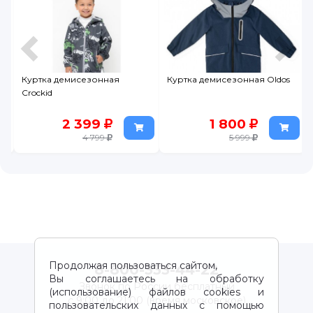
Куртка демисезонная
Куртка демисезонная Oldos
Crockid
2 399
1 800
4 799
5 999
Продолжая пользоваться сайтом,
8-800-333-44-22
Вы соглашаетесь на обработку
Звонок по России бесплатный
(использование) файлов cookies и
с 9:00 до 21:00 (время московское)
пользовательских данных с помощью