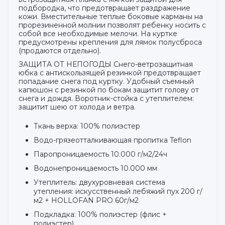
подбородка, что предотвращает раздражение
кожи. Вместительные теплые боковые карманы на
прорезиненной молнии позволят ребенку носить с
собой все необходимые мелочи. На куртке
предусмотрены крепления для лямок полусброса
(продаются отдельно).
ЗАЩИТА ОТ НЕПОГОДЫ Снего-ветрозащитная
юбка с антискользящей резинкой предотвращает
попадание снега под куртку. Удобный съемный
капюшон с резинкой по бокам защитит голову от
снега и дождя. Воротник-стойка с утеплителем:
защитит шею от холода и ветра.
Ткань верха: 100% полиэстер
Водо-грязеотталкивающая пропитка Teflon
Паропроницаемость 10.000 г/м2/24ч
Водонепроницаемость 10.000 мм
Утеплитель: двухуровневая система
утепления: искусственный лебяжий пух 200 г/
м2 + HOLLOFAN PRO 60г/м2
Подкладка: 100% полиэстер (флис +
полиэстер)