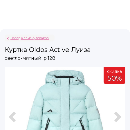
Назад к списку товаров
Куртка Oldos Active Луиза
светло-мятный, р.128
а
скидка
%
50%