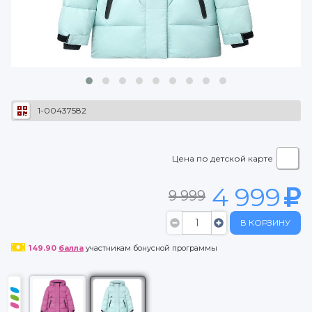
1-00437582
Цена по детской карте
4 999
9 999
В КОРЗИНУ
149.90
балла
участникам бонусной программы