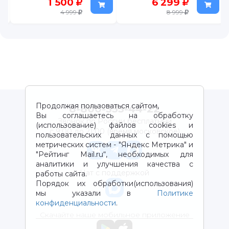
6 299
2 599
8 999
Продолжая пользоваться сайтом,
8-800-333-44-22
Вы соглашаетесь на обработку
Звонок по России бесплатный
(использование) файлов cookies и
с 9:00 до 21:00 (время московское)
пользовательских данных с помощью
метрических систем - "Яндекс Метрика" и
"Рейтинг Mail.ru“, необходимых для
аналитики и улучшения качества с
Чат с поддержкой
работы сайта.
Порядок их обработки(использования)
мы указали в
Политике
конфиденциальности
.
Скачайте наше мобильное приложение