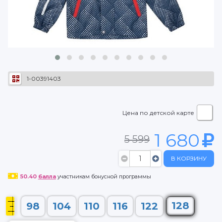
1-00391403
Цена по детской карте
1 680
5 599
В КОРЗИНУ
50.40
балла
участникам бонусной программы
128
98
104
110
116
122