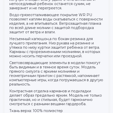
непоседливый ребенок останется сухим, не
замерзнет и не перегреется.
Водо-грязеотталкивающее покрытие WR PU
позволяет каплям воды скатываться с поверхности
изделия, а не впитываться. Ветрозащитная планка
по всей длине молнии с защитой подбородка
защитит от ветра и влаги.
Несъемный капюшон,а по бокам резинка для
лучшего прилегания. Низ рукава на резинке и
утяжка по низу куртки защитит ребенка от ветра.
Карманы с прорезиненными молниями, в которых
можно носить перчатки или проездной.
Световозвращающие элементы в модели помогут
быть видимым и в темное время суток. Модель
прямого силуэта с яркими молниями и
геометричным принтом с растяжкой, напоминает
компьютерные игры, когда погружаешься в другую
реальность.
Контрастная отделка карманов и подкладки
делает образ предельно ярким. Модель не только
практичная, но и стильная, будет гармонично
смотреться с разными вещами гардероба.
Ткань верха: 100% полиэстер