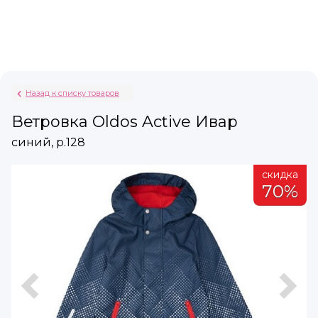
Назад к списку товаров
Ветровка Oldos Active Ивар
синий, р.128
а
скидка
%
70%