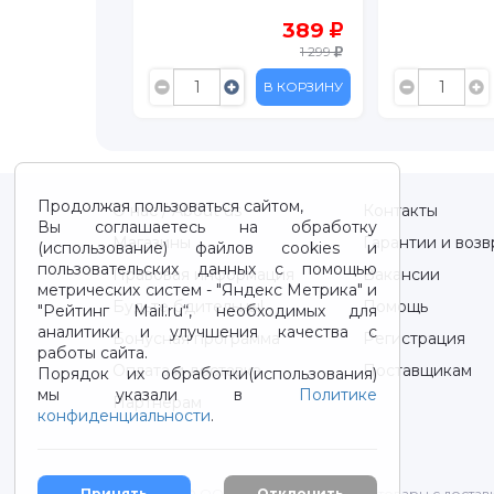
389
359
1 299
1 199
В КОРЗИНУ
В КОРЗИНУ
Продолжая пользоваться сайтом,
О нас / About us
Контакты
Вы соглашаетесь на обработку
Магазины
Гарантии и возв
(использование) файлов cookies и
пользовательских данных с помощью
Правовая информация
Вакансии
метрических систем - "Яндекс Метрика" и
Будьте бдительны!
Помощь
"Рейтинг Mail.ru“, необходимых для
аналитики и улучшения качества с
Бонусная программа
Регистрация
работы сайта.
Оплата и доставка
Поставщикам
Порядок их обработки(использования)
мы указали в
Политике
Партнерам
конфиденциальности
.
2012-2026 © ООО "ВОТОНЯ". Детские товары с достав
Принять
Отклонить