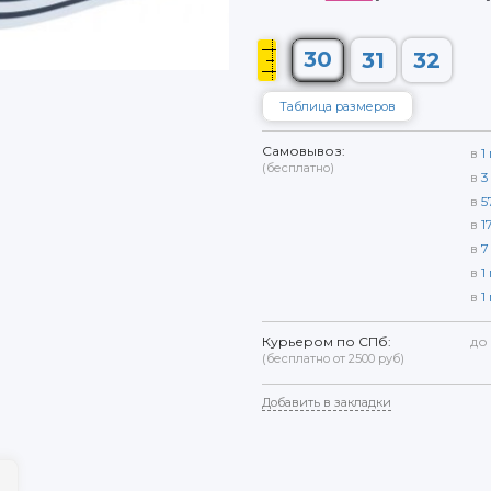
30
31
32
Таблица размеров
Самовывоз:
в
1
(бесплатно)
в
3
в
5
в
1
в
7
в
1
в
1
Курьером по СПб:
до
(бесплатно от 2500 руб)
Добавить в закладки