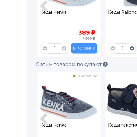
Кеды Palloncino
Кеды Mursu
389
499
1 299
999
В КОРЗИНУ
В КОРЗИНУ
С этим товаром покупают
в наличии
в наличии
Кеды текстильные Mursu
Кеды Kenka