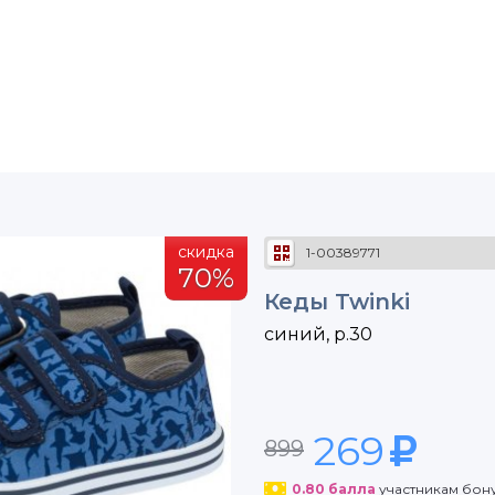
скидка
1-00389771
70%
Кеды Twinki
синий, р.30
269
899
0.80
балла
участникам бон