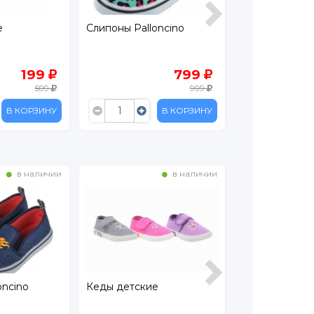
oncino
Кеды Kenka
Кеды Kenka
799
669
999
1 349
В КОРЗИНУ
В КОРЗИНУ
в наличии
в наличии
е
Слипоны Palloncino
Кеды Mursu