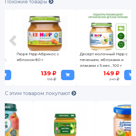
Похожие товары
Пюре Hipp Абрикос с
Десерт молочный Hipp с
яблоком 80 г
печеньем, яблоками и
злаками с 5 мес., 100 г
139
149
198
249
С этим товаром покупают