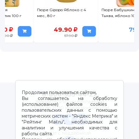
Пюре Gipopo Яблоко с 4
Пюре Бабушкино Лукошко
мес., 80 г
Тыква, яблоко 100 г
49.90
79
57.90
Продолжая пользоваться сайтом,
8-800-333-44-22
Вы соглашаетесь на обработку
Звонок по России бесплатный
(использование) файлов cookies и
с 9:00 до 21:00 (время московское)
пользовательских данных с помощью
метрических систем - "Яндекс Метрика" и
"Рейтинг Mail.ru“, необходимых для
аналитики и улучшения качества с
Чат с поддержкой
работы сайта.