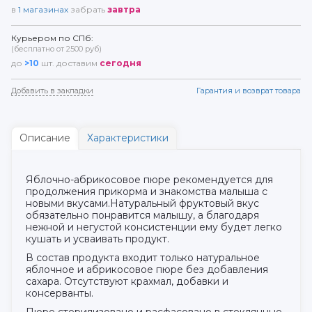
в
1
магазинах
забрать
завтра
Курьером по СПб:
(бесплатно от 2500 руб)
до
>10
шт. доставим
сегодня
Добавить в закладки
Гарантия и возврат товара
Описание
Характеристики
Яблочно-абрикосовое пюре рекомендуется для
продолжения прикорма и знакомства малыша с
новыми вкусами.Натуральный фруктовый вкус
обязательно понравится малышу, а благодаря
нежной и негустой консистенции ему будет легко
кушать и усваивать продукт.
В состав продукта входит только натуральное
яблочное и абрикосовое пюре без добавления
сахара. Отсутствуют крахмал, добавки и
консерванты.
Пюре стерилизовано и расфасовано в стеклянные