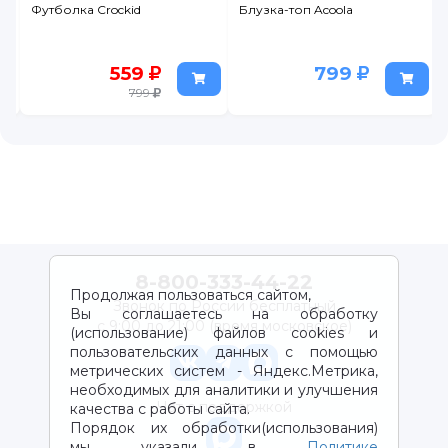
Футболка Crockid
Блузка-топ Acoola
559
799
799
8-800-333-44-22
Продолжая пользоваться сайтом,
Звонок по России бесплатный
Вы соглашаетесь на обработку
с 9:00 до 21:00 (время московское)
(использование) файлов cookies и
пользовательских данных с помощью
метрических систем - Яндекс.Метрика,
необходимых для аналитики и улучшения
Чат с поддержкой
качества с работы сайта.
Порядок их обработки(использования)
мы указали в
Политике