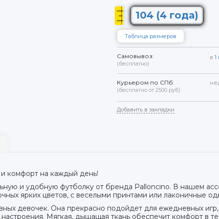
104 (4 года)
Таблица размеров
Самовывоз:
в
1
(бесплатно)
Курьером по СПб:
не
(бесплатно от 2500 руб)
Добавить в закладки
 и комфорт на каждый день!
ную и удобную футболку от бренда Palloncino. В нашем ас
сочных ярких цветов, с веселыми принтами или лаконичные о
вных девочек. Она прекрасно подойдет для ежедневных игр, 
 настроения. Мягкая, дышащая ткань обеспечит комфорт в те