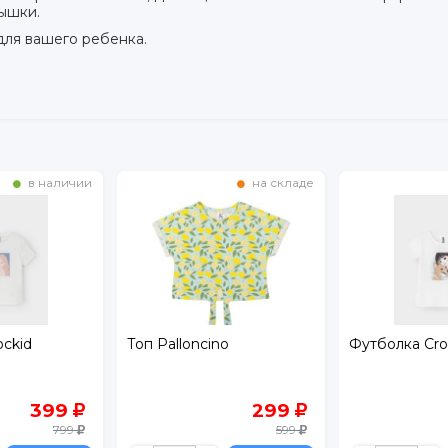
ышки.
 для вашего ребенка.
в наличии
на складе
ockid
Топ Palloncino
Футболка Cro
399
299
799
599