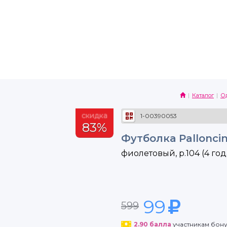
Каталог
О
скидка
1-00390053
83%
Футболка Palloncin
фиолетовый, р.104 (4 год
99
599
2.90
балла
участникам бон