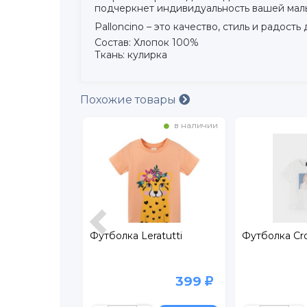
подчеркнет индивидуальность вашей мал
Palloncino – это качество, стиль и радость
Состав: Хлопок 100%
Ткань: кулирка
Похожие товары
в наличии
в наличии
lloncino NY
Футболка Leratutti
Футболка Cr
419
399
599