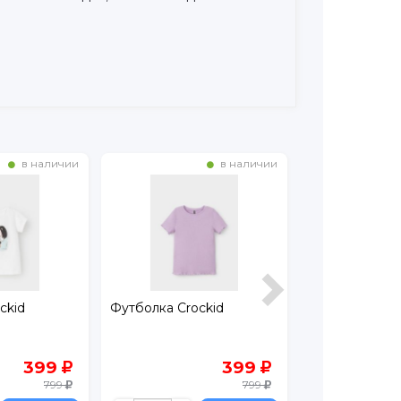
в наличии
в наличии
ckid
Футболка Crockid
Майка Leratut
399
399
799
799