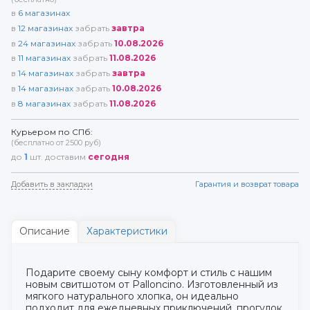
в
6
магазинах
в
12
магазинах
забрать
завтра
в
24
магазинах
забрать
10.08.2026
в
11
магазинах
забрать
11.08.2026
в
14
магазинах
забрать
завтра
в
14
магазинах
забрать
10.08.2026
в
8
магазинах
забрать
11.08.2026
Курьером по СПб:
(бесплатно от 2500 руб)
до
1
шт. доставим
сегодня
Добавить в закладки
Гарантия и возврат товара
Описание
Характеристики
Подарите своему сыну комфорт и стиль с нашим
новым свитшотом от Palloncino. Изготовленный из
мягкого натурального хлопка, он идеально
подходит для ежедневных приключений, прогулок