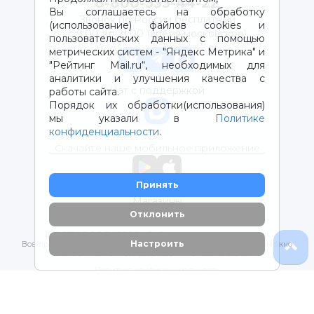
8-800-333-44-22
Вы соглашаетесь на обработку
Звонок по России бесплатный
(использование) файлов cookies и
с 9:00 до 21:00 (время московское)
пользовательских данных с помощью
метрических систем - "Яндекс Метрика" и
"Рейтинг Mail.ru“, необходимых для
аналитики и улучшения качества с
Чат с поддержкой
работы сайта.
Порядок их обработки(использования)
мы указали в
Политике
конфиденциальности
.
Скачайте наше мобильное приложение
Принять
Магазины
Отклонить
2012-2026 © ООО "ВОТОНЯ". Детские товары с доставкой
Настроить
Все права защищены. Любое использование материалов возможно
только с письменного разрешения владельцев сайта.
Политика конфиденциальности