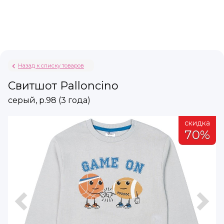
Назад к списку товаров
Свитшот Palloncino
серый, р.98 (3 года)
а
скидка
%
70%