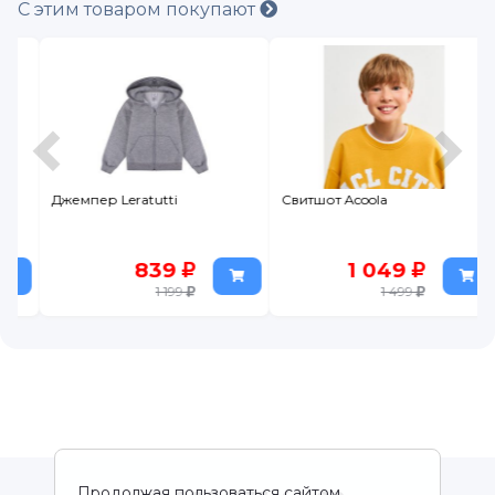
С этим товаром покупают
Джемпер Leratutti
Свитшот Acoola
839
1 049
1 199
1 499
Продолжая пользоваться сайтом,