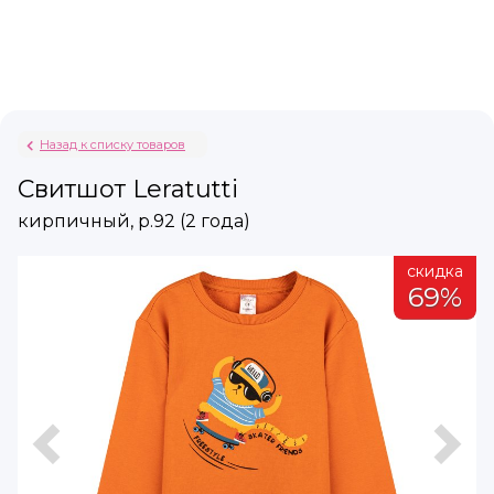
Назад к списку товаров
Свитшот Leratutti
кирпичный, р.92 (2 года)
а
скидка
%
69%