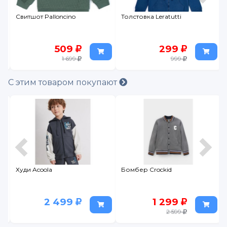
Свитшот Palloncino
Толстовка Leratutti
509
299
1 699
999
С этим товаром покупают
Худи Acoola
Бомбер Crockid
2 499
1 299
2 599