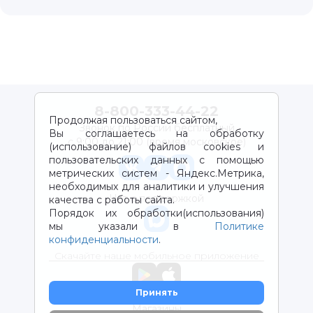
8-800-333-44-22
Продолжая пользоваться сайтом,
Звонок по России бесплатный
Вы соглашаетесь на обработку
с 9:00 до 21:00 (время московское)
(использование) файлов cookies и
пользовательских данных с помощью
метрических систем - Яндекс.Метрика,
необходимых для аналитики и улучшения
Чат с поддержкой
качества с работы сайта.
Порядок их обработки(использования)
мы указали в
Политике
конфиденциальности
.
Скачайте наше мобильное приложение
Принять
Магазины