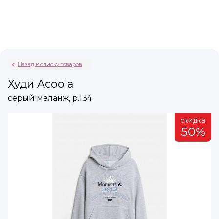
Назад к списку товаров
Худи Acoola
серый меланж, р.134
а
скидка
%
50%