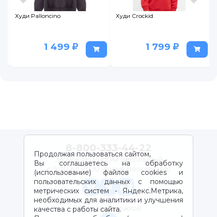
Худи Palloncino
Худи Crockid
1 499
1 799
8-800-333-44-22
Продолжая пользоваться сайтом,
Звонок по России бесплатный
Вы соглашаетесь на обработку
с 9:00 до 21:00 (время московское)
(использование) файлов cookies и
пользовательских данных с помощью
метрических систем - Яндекс.Метрика,
необходимых для аналитики и улучшения
Чат с поддержкой
качества с работы сайта.