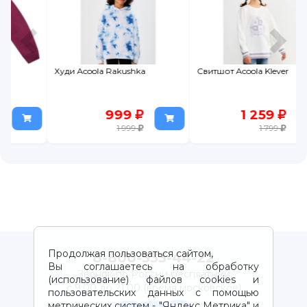
Худи Acoola Rakushka
Свитшот Acoola Klever
999
1 259
1 999
1 799
Продолжая пользоваться сайтом,
8-800-333-44-22
Вы соглашаетесь на обработку
Звонок по России бесплатный
(использование) файлов cookies и
с 9:00 до 21:00 (время московское)
пользовательских данных с помощью
метрических систем - "Яндекс Метрика" и