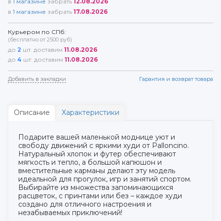
в
1
магазине
забрать
12.08.2026
в
1
магазине
забрать
17.08.2026
Курьером по СПб:
(бесплатно от 2500 руб)
до
2
шт. доставим
11.08.2026
до
4
шт. доставим
11.08.2026
Добавить в закладки
Гарантия и возврат товара
Описание
Характеристики
Подарите вашей маленькой моднице уют и
свободу движений с яркими худи от Palloncino.
Натуральный хлопок и футер обеспечивают
мягкость и тепло, а большой капюшон и
вместительные карманы делают эту модель
идеальной для прогулок, игр и занятий спортом.
Выбирайте из множества запоминающихся
расцветок, с принтами или без – каждое худи
создано для отличного настроения и
незабываемых приключений!