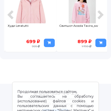
Худи Leratutti
Свитшот Acoola Tavira_sw
699
899
999
1 799
Продолжая пользоваться сайтом,
8-800-333-44-22
Вы соглашаетесь на обработку
Звонок по России бесплатный
(использование) файлов cookies и
с 9:00 до 21:00 (время московское)
пользовательских данных с помощью
метрических систем - "Яндекс Метрика" и