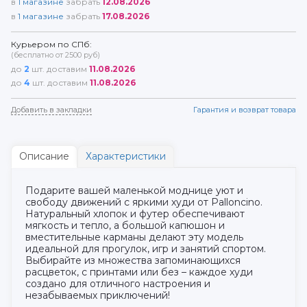
в
1
магазине
забрать
12.08.2026
в
1
магазине
забрать
17.08.2026
Курьером по СПб:
(бесплатно от 2500 руб)
до
2
шт. доставим
11.08.2026
до
4
шт. доставим
11.08.2026
Добавить в закладки
Гарантия и возврат товара
Описание
Характеристики
Подарите вашей маленькой моднице уют и
свободу движений с яркими худи от Palloncino.
Натуральный хлопок и футер обеспечивают
мягкость и тепло, а большой капюшон и
вместительные карманы делают эту модель
идеальной для прогулок, игр и занятий спортом.
Выбирайте из множества запоминающихся
расцветок, с принтами или без – каждое худи
создано для отличного настроения и
незабываемых приключений!