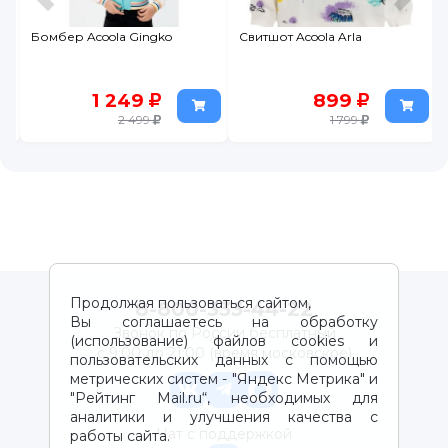
Свитшот Acoola Arla
Свитшот Acoola Dakota
899
1 259
1 799
1 799
Продолжая пользоваться сайтом,
8-800-333-44-22
Вы соглашаетесь на обработку
Звонок по России бесплатный
(использование) файлов cookies и
с 9:00 до 21:00 (время московское)
пользовательских данных с помощью
метрических систем - "Яндекс Метрика" и
"Рейтинг Mail.ru“, необходимых для
аналитики и улучшения качества с
Чат с поддержкой
работы сайта.