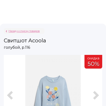
Назад к списку товаров
Свитшот Acoola
голубой, р.116
а
скидка
%
50%