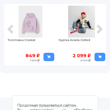
Толстовка Crockid
Куртка Acoola Oxford
849
2 099
1 699
2 999
Продолжая пользоваться сайтом,
8-800-333-44-22