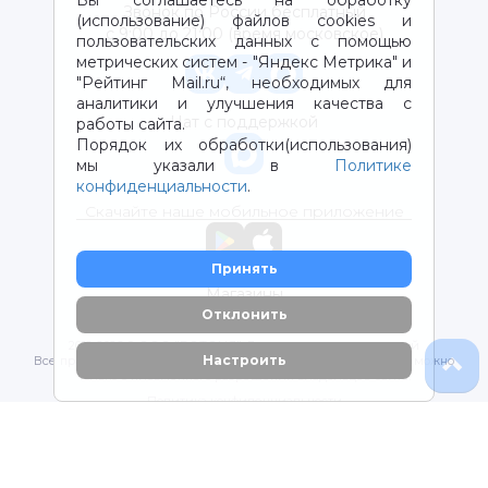
Вы соглашаетесь на обработку
Звонок по России бесплатный
(использование) файлов cookies и
с 9:00 до 21:00 (время московское)
пользовательских данных с помощью
метрических систем - "Яндекс Метрика" и
"Рейтинг Mail.ru“, необходимых для
аналитики и улучшения качества с
Чат с поддержкой
работы сайта.
Порядок их обработки(использования)
мы указали в
Политике
конфиденциальности
.
Скачайте наше мобильное приложение
Принять
Магазины
Отклонить
2012-2026 © ООО "ВОТОНЯ". Детские товары с доставкой
Настроить
Все права защищены. Любое использование материалов возможно
только с письменного разрешения владельцев сайта.
Политика конфиденциальности