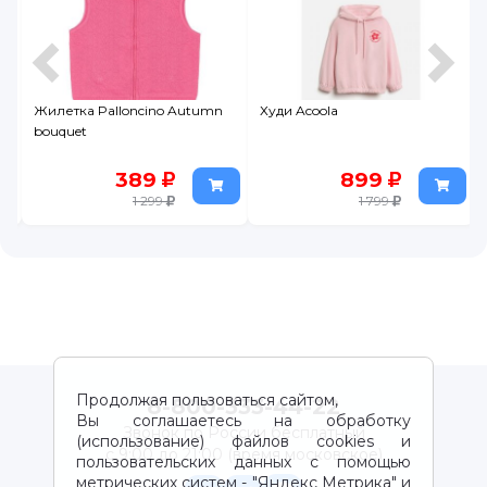
Жилетка Palloncino Autumn
Худи Acoola
bouquet
389
899
1 299
1 799
Продолжая пользоваться сайтом,
8-800-333-44-22
Вы соглашаетесь на обработку
Звонок по России бесплатный
(использование) файлов cookies и
с 9:00 до 21:00 (время московское)
пользовательских данных с помощью
метрических систем - "Яндекс Метрика" и