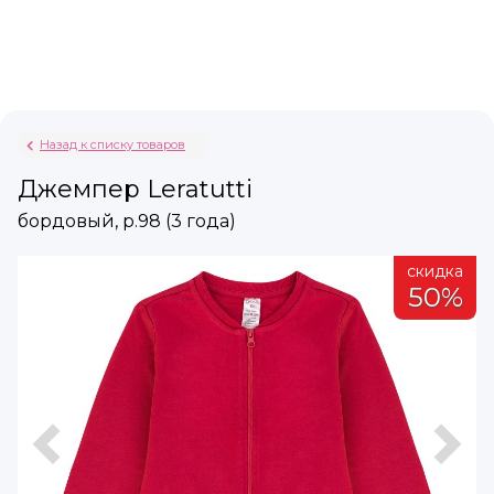
Назад к списку товаров
Джемпер Leratutti
бордовый, р.98 (3 года)
а
скидка
%
50%