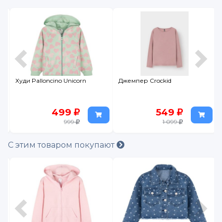
Худи Palloncino Unicorn
Джемпер Crockid
499
549
999
1 099
С этим товаром покупают