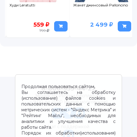
Худи Leratutti
Жакет джинсовый Palloncino
559
2 499
799
Продолжая пользоваться сайтом,
8-800-333-44-22
Вы соглашаетесь на обработку
Звонок по России бесплатный
(использование) файлов cookies и
с 9:00 до 21:00 (время московское)
пользовательских данных с помощью
метрических систем - "Яндекс Метрика" и
"Рейтинг Mail.ru“, необходимых для
аналитики и улучшения качества с
Чат с поддержкой
работы сайта.
Порядок их обработки(использования)