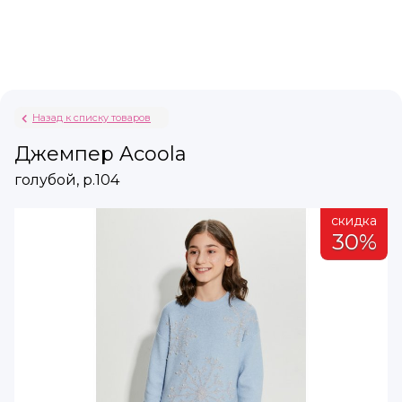
Назад к списку товаров
Джемпер Acoola
голубой, р.104
а
скидка
%
30%