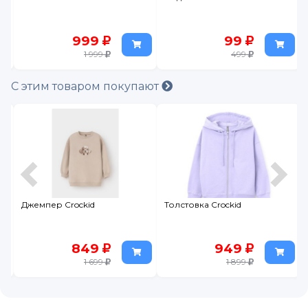
999
99
1 999
499
С этим товаром покупают
Джемпер Crockid
Толстовка Crockid
849
949
1 699
1 899