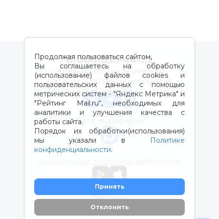
Продолжая пользоваться сайтом,
8-800-333-44-22
Вы соглашаетесь на обработку
Звонок по России бесплатный
(использование) файлов cookies и
с 9:00 до 21:00 (время московское)
пользовательских данных с помощью
метрических систем - "Яндекс Метрика" и
"Рейтинг Mail.ru“, необходимых для
аналитики и улучшения качества с
Чат с поддержкой
работы сайта.
Порядок их обработки(использования)
мы указали в
Политике
конфиденциальности
.
Скачайте наше мобильное приложение
Принять
Магазины
Отклонить