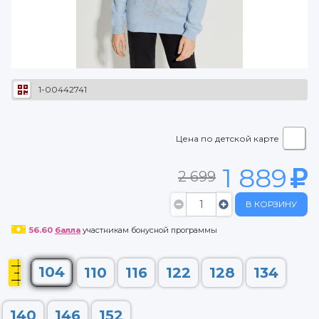
1-00442741
Цена по детской карте
1 889
2 699
В КОРЗИНУ
56.60
балла
участникам бонусной программы
104
110
116
122
128
134
140
146
152