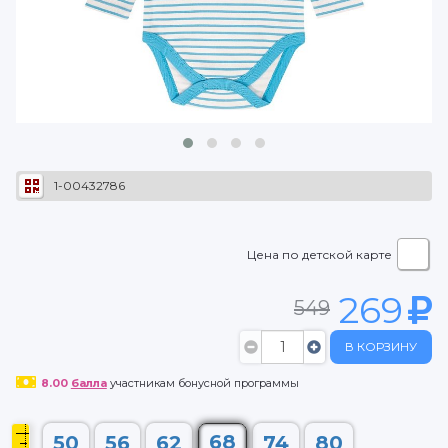
1-00432786
Цена по детской карте
269
549
В КОРЗИНУ
8.00
балла
участникам бонусной программы
68
50
56
62
74
80