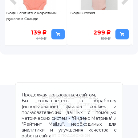
Боди Crockid
Боди-платье Leratutti
299
599
599
Продолжая пользоваться сайтом,
8-800-333-44-22
Вы соглашаетесь на обработку
Звонок по России бесплатный
(использование) файлов cookies и
с 9:00 до 21:00 (время московское)
пользовательских данных с помощью
метрических систем - "Яндекс Метрика" и
"Рейтинг Mail.ru“, необходимых для
аналитики и улучшения качества с
Чат с поддержкой
работы сайта.