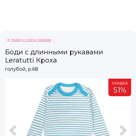
Назад к списку товаров
Боди с длинными рукавами
Leratutti Кроха
голубой, р.68
а
скидка
51%