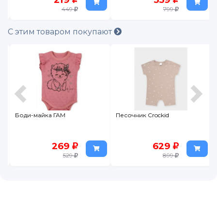
449
799
С этим товаром покупают
Боди-майка ГАМ
Песочник Crockid
269
629
529
899