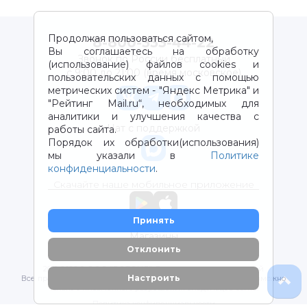
Продолжая пользоваться сайтом,
8-800-333-44-22
Вы соглашаетесь на обработку
Звонок по России бесплатный
(использование) файлов cookies и
с 9:00 до 21:00 (время московское)
пользовательских данных с помощью
метрических систем - "Яндекс Метрика" и
"Рейтинг Mail.ru“, необходимых для
аналитики и улучшения качества с
Чат с поддержкой
работы сайта.
Порядок их обработки(использования)
мы указали в
Политике
конфиденциальности
.
Скачайте наше мобильное приложение
Принять
Магазины
Отклонить
2012-2026 © ООО "ВОТОНЯ". Детские товары с доставкой
Настроить
Все права защищены. Любое использование материалов возможно
только с письменного разрешения владельцев сайта.
Политика конфиденциальности