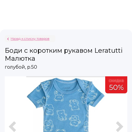
Назад к списку товаров
Боди c коротким рукавом Leratutti
Малютка
голубой, р.50
а
скидка
%
50%