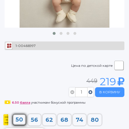
1-00466997
Цена по детской карте
219
449
В КОРЗИНУ
6.50
балла
участникам бонусной программы
50
56
62
68
74
80