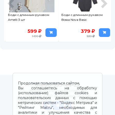
Боди с длинным рукавом
Боди с длинным рукавом
Amelli 3 шт
Bossa Nova Basic
599
379
1 199
539
Продолжая пользоваться сайтом,
8-800-333-44-22
Вы соглашаетесь на обработку
Звонок по России бесплатный
(использование) файлов cookies и
с 9:00 до 21:00 (время московское)
пользовательских данных с помощью
метрических систем - "Яндекс Метрика" и
"Рейтинг Mail.ru“, необходимых для
аналитики и улучшения качества с