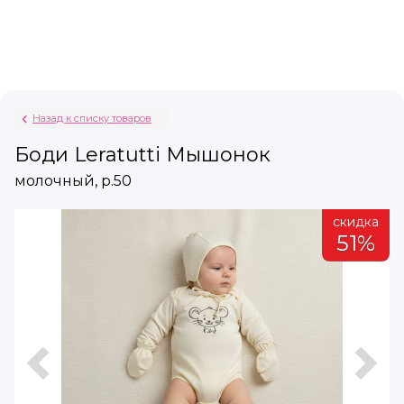
Назад к списку товаров
Боди Leratutti Мышонок
молочный, р.50
а
скидка
51%